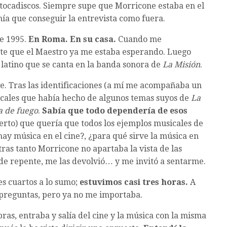
tocadiscos. Siempre supe que Morricone estaba en el
ía que conseguir la entrevista como fuera.
de 1995.
En Roma. En su casa.
Cuando me
éste que el Maestro ya me estaba esperando. Luego
 latino que se canta en la banda sonora de
La Misión
.
ie. Tras las identificaciones (a mí me acompañaba un
cales que había hecho de algunos temas suyos de
La
a de fuego
.
Sabía que todo dependería de esos
erto) que quería que todos los ejemplos musicales de
hay música en el cine?, ¿para qué sirve la música en
ras tanto Morricone no apartaba la vista de las
de repente, me las devolvió… y me invitó a sentarme.
es cuartos a lo sumo;
estuvimos casi tres horas.
A
 preguntas, pero ya no me importaba.
ras, entraba y salía del cine y la música con la misma