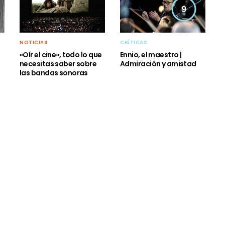
9
NOTICIAS
CRÍTICAS
«Oír el cine», todo lo que
Ennio, el maestro |
necesitas saber sobre
Admiración y amistad
las bandas sonoras