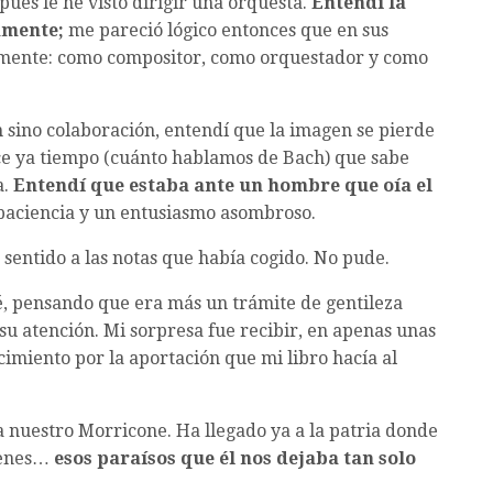
spués le he visto dirigir una orquesta.
Entendí la
amente;
me pareció lógico entonces que en sus
lemente: como compositor, como orquestador y como
n sino colaboración, entendí que la imagen se pierde
ace ya tiempo (cuánto hablamos de Bach) que sabe
a.
Entendí que estaba ante un hombre que oía el
paciencia y un entusiasmo asombroso.
ar sentido a las notas que había cogido. No pude.
ié, pensando que era más un trámite de gentileza
su atención. Mi sorpresa fue recibir, en apenas unas
miento por la aportación que mi libro hacía al
a nuestro Morricone. Ha llegado ya a la patria donde
ágenes…
esos paraísos que él nos dejaba tan solo