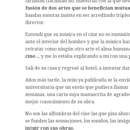
facilidad (facilidad no, maestría) con la que de
fusión de dos artes que se benefician mutu
bandas sonoras insista en ser acreditado trip
director.
Entendí que su música en el cine no es sumisió
ante el interior del hombre y que la música h
retratar como ningún otro arte el alma human
cine…
y me lo estaba explicando a mí con una 
Salí de su casa y regresé al hotel, a intentar d
Años más tarde, la tesis ya publicada se la env
universitaria que un envío que pudiera llamar 
semanas, una carta suya manuscrita de agradeci
mejor conocimiento de su obra.
No son las alfombras del cine las que pisa ahor
se funden las sensaciones, los sonidos, las im
intuir con sus obras.