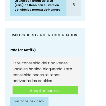
La Odisea | Nolan acierta
8
(casi) de lleno con su versión
del clásico poema de Homero
TRAILERS DE ESTRENOS RECOMENDADOS
Rafa (en Netflix)
Este contenido del tipo Redes
Sociales ha sido bloqueado. Este
contenido necesita tener
activadas las cookies.
Aceptar cookies
Ver todos los vídeos
Aceptar cookies de Redes
Sociales