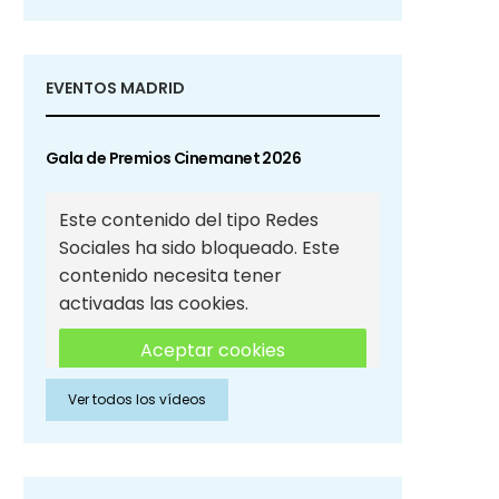
EVENTOS MADRID
Gala de Premios Cinemanet 2026
Este contenido del tipo Redes
Sociales ha sido bloqueado. Este
contenido necesita tener
activadas las cookies.
Aceptar cookies
Ver todos los vídeos
Aceptar cookies de Redes
Sociales