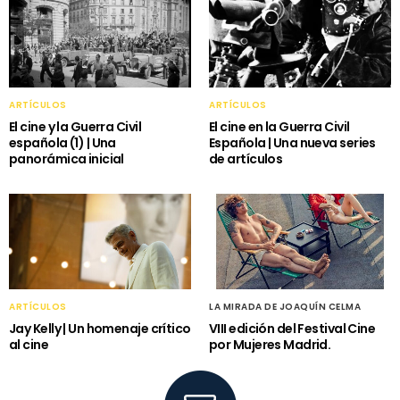
ARTÍCULOS
ARTÍCULOS
El cine y la Guerra Civil
El cine en la Guerra Civil
española (1) | Una
Española | Una nueva series
panorámica inicial
de artículos
ARTÍCULOS
LA MIRADA DE JOAQUÍN CELMA
Jay Kelly | Un homenaje crítico
VIII edición del Festival Cine
al cine
por Mujeres Madrid.