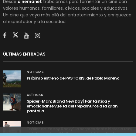
Desde
cinemanet
trabajamos para fomentar un cine con
valores humanos, familiares, cívicos, sociales y educativos.
Un cine que vaya más allá del entretenimiento y enriquezca
al espectador y a la sociedad.
ÚLTIMAS ENTRADAS
NOTICIAS
Próximo estreno de PASTORIS, de Pablo Moreno
CRÍTICAS
Spider-Man: Brand New Day | Fantástica y
emocionante vuelta del trepamuros a la gran
pantalla
NOTICIAS
Tráiler de ‘Yo soy Rocky’, la sorprendente historia real
detrás de cómo Stallone se convirtió en Rocky
Utilizamos cookies anónimas de terceros para analizar el