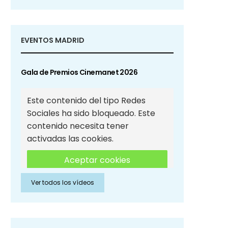
EVENTOS MADRID
Gala de Premios Cinemanet 2026
Este contenido del tipo Redes
Sociales ha sido bloqueado. Este
contenido necesita tener
activadas las cookies.
Aceptar cookies
Ver todos los vídeos
Aceptar cookies de Redes
Sociales