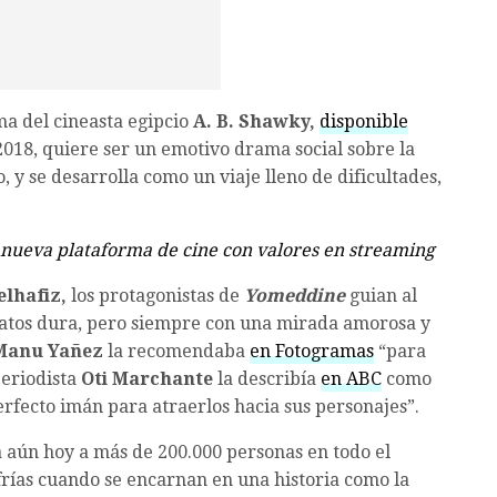
ma del cineasta egipcio
A. B. Shawky,
disponible
 2018, quiere ser un emotivo drama social sobre la
 y se desarrolla como un viaje lleno de dificultades,
 nueva plataforma de cine con valores en streaming
lhafiz,
los protagonistas de
Yomeddine
guian al
 ratos dura, pero siempre con una mirada amorosa y
Manu Yañez
la recomendaba
en Fotogramas
“para
periodista
Oti Marchante
la describía
en ABC
como
rfecto imán para atraerlos hacia sus personajes”.
 aún hoy a más de 200.000 personas en todo el
frías cuando se encarnan en una historia como la