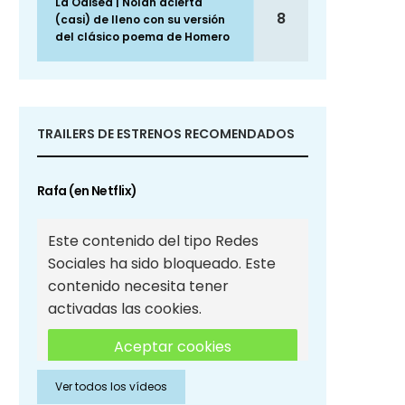
La Odisea | Nolan acierta
8
(casi) de lleno con su versión
del clásico poema de Homero
TRAILERS DE ESTRENOS RECOMENDADOS
Rafa (en Netflix)
Este contenido del tipo Redes
Sociales ha sido bloqueado. Este
contenido necesita tener
activadas las cookies.
Aceptar cookies
Ver todos los vídeos
Aceptar cookies de Redes
Sociales