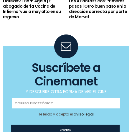
Daredevil: Born Again | El
Los 4 Fantásticos: Primeros
abogado de ‘la Cocina del
pasos | Otro buen paso en la
Infierno’ vuela muy alto en su
dirección correcta por parte
regreso
de Marvel
Suscríbete a
Cinemanet
Y DESCUBRE OTRA FORMA DE VER EL CINE
He leído y acepto el
aviso legal
.