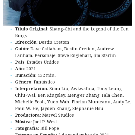
Título Original
: Shang-Chi and the Legend of the Ten
Rings
Dirección
: Destin Cretton
Guión
: Dave Callaham, Destin Cretton, Andrew
Lanham. Personaje: Steve Englehart, Jim Starlin
País
: Estados Unidos
Año
: 2021
Duración
: 132 min.
Género
: Fantástico
Interpretación
: Simu Liu, Awkwafina, Tony Leung
Chiu-Wai, Ben Kingsley, Meng'er Zhang, Fala Chen,
Michelle Yeoh, Yuen Wah, Florian Munteanu, Andy Le,
Paul W. He, Jayden Zhang, Stephanie Hsu
Productora
: Marvel Studios
Música
: Joel P. West
Fotografía
: Bill Pope
Estreno en España
: 3 de septiembre de 2021