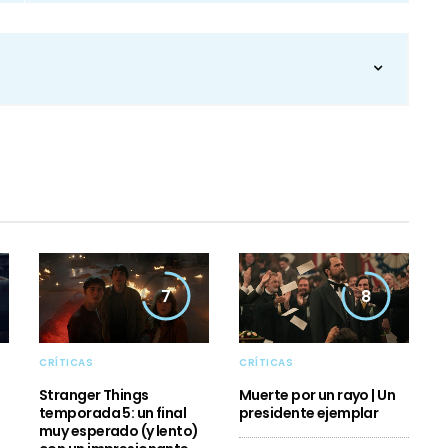
7
8
CRÍTICAS
CRÍTICAS
Stranger Things
Muerte por un rayo | Un
temporada 5: un final
presidente ejemplar
muy esperado (y lento)