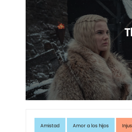
T
Amistad
Amor a los hijos
Injus