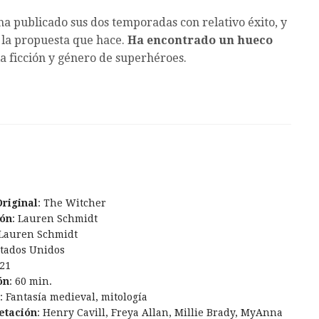
ha publicado sus dos temporadas con relativo éxito, y
 la propuesta que hace.
Ha encontrado un hueco
ia ficción y género de superhéroes.
Original
: The Witcher
ión
: Lauren Schmidt
 Lauren Schmidt
stados Unidos
021
ón
: 60 min.
: Fantasía medieval, mitología
etación
: Henry Cavill, Freya Allan, Millie Brady, MyAnna