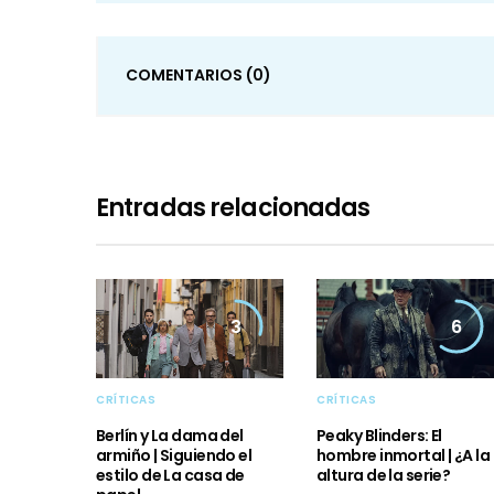
COMENTARIOS
(0)
Entradas relacionadas
3
6
CRÍTICAS
CRÍTICAS
Berlín y La dama del
Peaky Blinders: El
armiño | Siguiendo el
hombre inmortal | ¿A la
estilo de La casa de
altura de la serie?