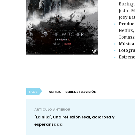
Buring,
Jodhi M
Joey Ba
Produc
Netflix
Tomasz 
Música
Fotogra
Estren
TAGS
NETFLIX
SERIE DE TELEVISIÓN
ARTÍCULO ANTERIOR
"La hija", una reflexión real, dolorosa y
esperanzada