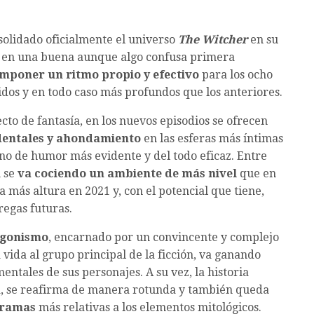
solidado oficialmente el universo
The Witcher
en su
s en una buena aunque algo confusa primera
imponer un ritmo propio y efectivo
para los ocho
idos y en todo caso más profundos que los anteriores.
to de fantasía, en los nuevos episodios se ofrecen
ndentales y ahondamiento
en las esferas más íntimas
ono de humor más evidente y del todo eficaz. Entre
n se
va cociendo un ambiente de más nivel
que en
a más altura en 2021 y, con el potencial que tiene,
egas futuras.
agonismo
, encarnado por un convincente y complejo
a vida al grupo principal de la ficción, va ganando
ntales de sus personajes. A su vez, la historia
era, se reafirma de manera rotunda y también queda
tramas
más relativas a los elementos mitológicos.