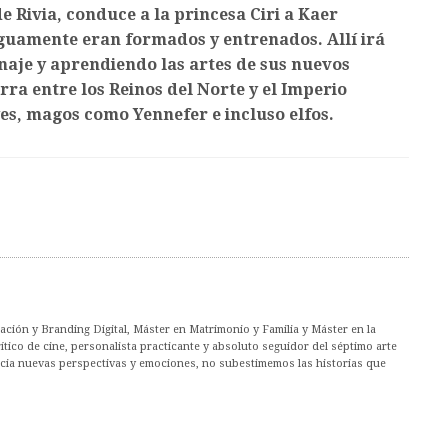
de Rivia, conduce a la princesa Ciri a Kaer
guamente eran formados y entrenados. Allí irá
naje y aprendiendo las artes de sus nuevos
ra entre los Reinos del Norte y el Imperio
es, magos como Yennefer e incluso elfos.
ción y Branding Digital, Máster en Matrimonio y Familia y Máster en la
co de cine, personalista practicante y absoluto seguidor del séptimo arte
acia nuevas perspectivas y emociones, no subestimemos las historias que