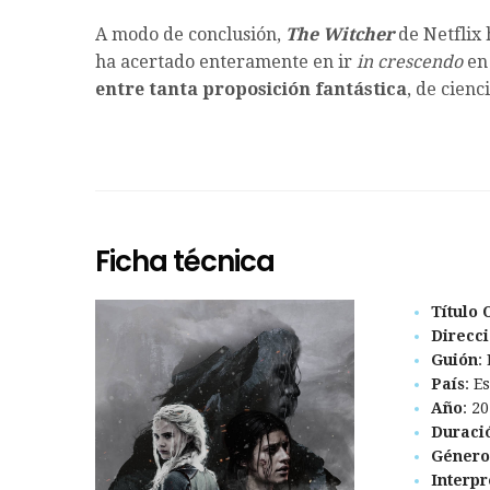
A modo de conclusión,
The Witcher
de Netflix 
ha acertado enteramente en ir
in crescendo
en
entre tanta proposición fantástica
, de cienc
Ficha técnica
Título 
Direcc
Guión
:
País
: E
Año
: 2
Duraci
Género
Interpr