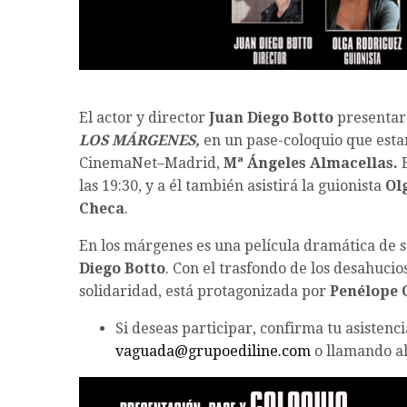
El actor y director
Juan Diego Botto
presentar
LOS MÁRGENES
,
en un pase-coloquio que estar
CinemaNet–Madrid,
Mª Ángeles Almacellas.
E
las 19:30, y a él también asistirá la guionista
Ol
Checa
.
En los márgenes es una película dramática de 
Diego Botto
. Con el trasfondo de los desahucios
solidaridad, está protagonizada por
Penélope 
Si deseas participar, confirma tu asistenc
vaguada@grupoediline.com
o llamando al