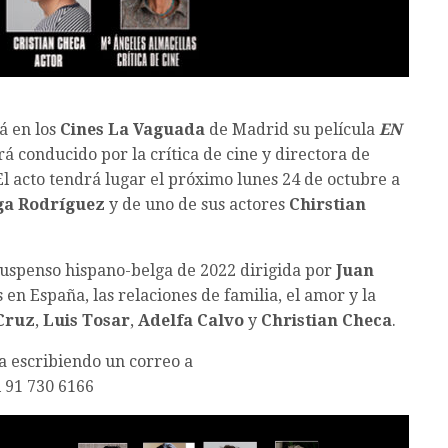
á en los
Cines La Vaguada
de Madrid su película
EN
á conducido por la crítica de cine y directora de
l acto tendrá lugar el próximo lunes 24 de octubre a
ga Rodríguez
y de uno de sus actores
Chirstian
suspenso hispano-belga de 2022 dirigida por
Juan
 en España, las relaciones de familia, el amor y la
Cruz
,
Luis Tosar
,
Adelfa Calvo
y
Christian Checa
.
ia escribiendo un correo a
 91 730 6166