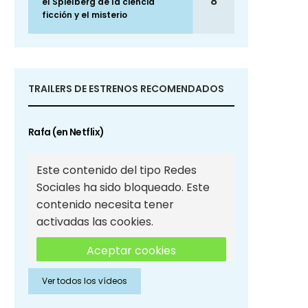
8
el Spielberg de la ciencia
ficción y el misterio
TRAILERS DE ESTRENOS RECOMENDADOS
Rafa (en Netflix)
Este contenido del tipo Redes
Sociales ha sido bloqueado. Este
contenido necesita tener
activadas las cookies.
Aceptar cookies
Ver todos los vídeos
Aceptar cookies de Redes
Sociales