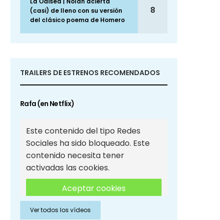
La Odisea | Nolan acierta
8
(casi) de lleno con su versión
del clásico poema de Homero
TRAILERS DE ESTRENOS RECOMENDADOS
Rafa (en Netflix)
Este contenido del tipo Redes
Sociales ha sido bloqueado. Este
contenido necesita tener
activadas las cookies.
Aceptar cookies
Ver todos los vídeos
Aceptar cookies de Redes
Sociales