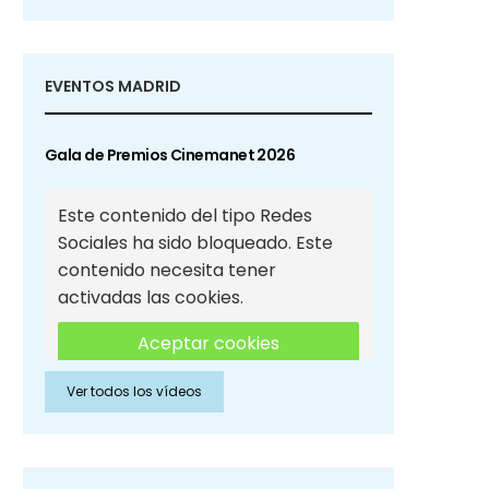
EVENTOS MADRID
Gala de Premios Cinemanet 2026
Este contenido del tipo Redes
Sociales ha sido bloqueado. Este
contenido necesita tener
activadas las cookies.
Aceptar cookies
Ver todos los vídeos
Aceptar cookies de Redes
Sociales