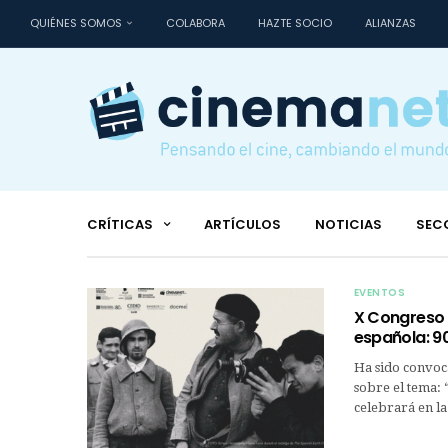
QUIÉNES SOMOS
COLABORA
HAZTE SOCIO
ALIANZAS
CRÍTICAS
ARTÍCULOS
NOTICIAS
SEC
EVENTOS
X Congreso I
española: 9
Ha sido convoca
sobre el tema: 
celebrará en la