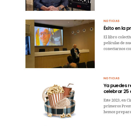
NOTICIAS
Éxito en la 
El libro colecti
películas de nue
conectarnos co
NOTICIAS
Ya puedes re
celebrar 25
Este 2023, en C
primeros Premi
hemos preparad