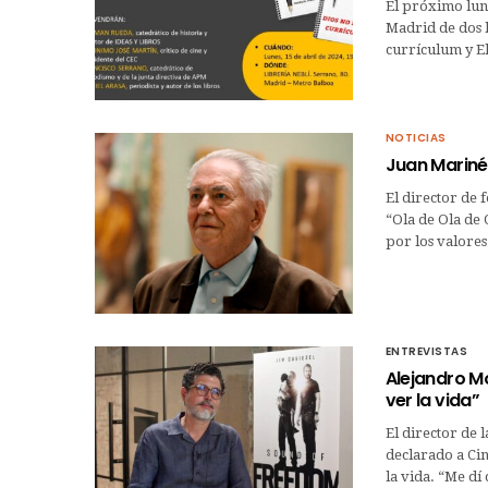
El próximo lune
Madrid de dos l
currículum y E
NOTICIAS
Juan Mariné,
El director de 
“Ola de Ola de 
por los valore
ENTREVISTAS
Alejandro Mo
ver la vida”
El director de
declarado a Cin
la vida. “Me dí