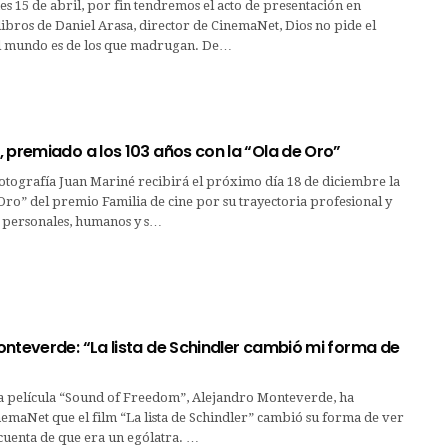
s 15 de abril, por fin tendremos el acto de presentación en
ibros de Daniel Arasa, director de CinemaNet, Dios no pide el
l mundo es de los que madrugan. De…
 premiado a los 103 años con la “Ola de Oro”
fotografía Juan Mariné recibirá el próximo día 18 de diciembre la
Oro” del premio Familia de cine por su trayectoria profesional y
s personales, humanos y s…
nteverde: “La lista de Schindler cambió mi forma de
 la película “Sound of Freedom”, Alejandro Monteverde, ha
emaNet que el film “La lista de Schindler” cambió su forma de ver
 cuenta de que era un ególatra. …