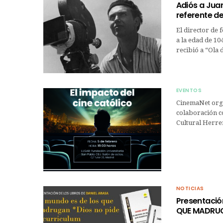
Adiós a Jua
referente de
El director de 
a la edad de 10
recibió a “Ola
EVENTOS
CinemaNet orga
colaboración c
Cultural Herre
NOTICIAS
Presentación
QUE MADRUG