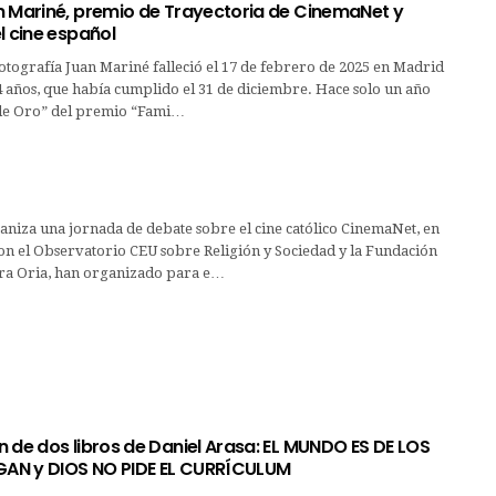
n Mariné, premio de Trayectoria de CinemaNet y
l cine español
fotografía Juan Mariné falleció el 17 de febrero de 2025 en Madrid
4 años, que había cumplido el 31 de diciembre. Hace solo un año
 de Oro” del premio “Fami…
niza una jornada de debate sobre el cine católico CinemaNet, en
on el Observatorio CEU sobre Religión y Sociedad y la Fundación
ra Oria, han organizado para e…
 de dos libros de Daniel Arasa: EL MUNDO ES DE LOS
AN y DIOS NO PIDE EL CURRÍCULUM