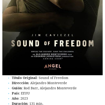
Título Original
: Sound of Freedom
Dirección
: Alejandro Monteverde
Guión
: Rod Barr, Alejandro Monteverde
País
: EEUU
Año
: 2023
Duración
: 131 min.