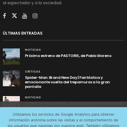
al espectador y a la sociedad.
ÚLTIMAS ENTRADAS
NOTICIAS
Próximo estreno de PASTORIS, de Pablo Moreno
CRÍTICAS
Spider-Man: Brand New Day | Fantástica y
emocionante vuelta del trepamuros a la gran
pantalla
NOTICIAS
Tráiler de ‘Yo soy Rocky’, la sorprendente historia real
detrás de cómo Stallone se convirtió en Rocky
Utilizamos cookies anónimas de terceros para analizar el
Utilizamos los servicios de Google Analytics para obtener
tráfico web que recibimos y conocer los servicios que
información anónima sobre las visitas y el comportamiento de
más os interesan. Puede cambiar las preferencias y
los usuarios que navegan por nuestra web. También utilizamos