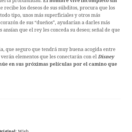
cierta profundidad.
El hombre vive incompleto sin
ue recibe los deseos de sus súbditos, procura que los
todo tipo, unos más superficiales y otros más
el corazón de sus “dueños”, ayudarían a darles más
as ansían que el rey les conceda su deseo; señal de que
lia, que seguro que tendrá muy buena acogida entre
s verán elementos que les conectarán con el
Disney
núe en sus próximas películas por el camino que
Original
: Wish