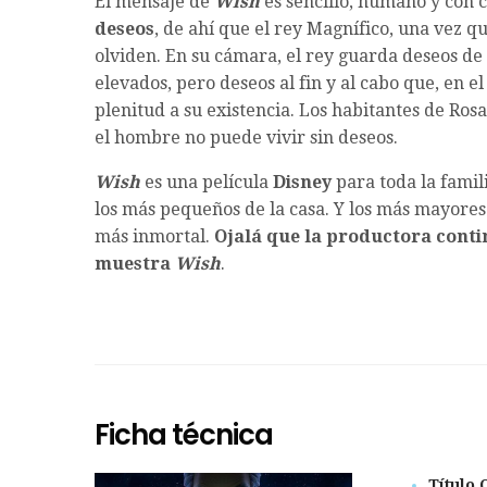
El mensaje de
Wish
es sencillo, humano y con 
deseos
, de ahí que el rey Magnífico, una vez q
olviden. En su cámara, el rey guarda deseos de 
elevados, pero deseos al fin y al cabo que, en 
plenitud a su existencia. Los habitantes de Ros
el hombre no puede vivir sin deseos.
Wish
es una película
Disney
para toda la fami
los más pequeños de la casa. Y los más mayore
más inmortal.
Ojalá que la productora conti
muestra
Wish
.
Ficha técnica
Título 