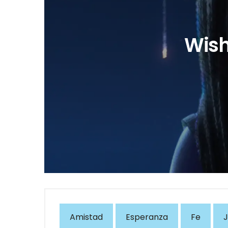
Wish
Amistad
Esperanza
Fe
J