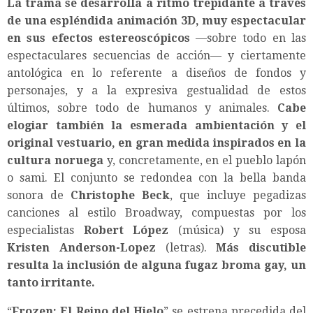
La trama se desarrolla a ritmo trepidante a través
de una espléndida animación 3D, muy espectacular
en sus efectos estereoscópicos
—sobre todo en las
espectaculares secuencias de acción— y ciertamente
antológica en lo referente a diseños de fondos y
personajes, y a la expresiva gestualidad de estos
últimos, sobre todo de humanos y animales.
Cabe
elogiar también la esmerada ambientación y el
original vestuario, en gran medida inspirados en la
cultura noruega
y, concretamente, en el pueblo lapón
o sami. El conjunto se redondea con la bella banda
sonora de
Christophe Beck
, que incluye pegadizas
canciones al estilo Broadway, compuestas por los
especialistas
Robert López
(música) y su esposa
Kristen Anderson-Lopez
(letras).
Más discutible
resulta la inclusión de alguna fugaz broma gay, un
tanto irritante.
“
Frozen: El Reino del Hielo
” se estrena precedida del