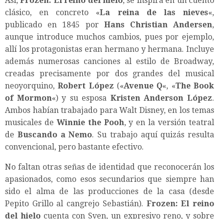
Así,
Frozen: El reino del hielo
, se inspira en un cuento
clásico, en concreto «
La reina de las nieves
«,
publicado en 1845 por
Hans Christian Andersen
,
aunque introduce muchos cambios, pues por ejemplo,
allí los protagonistas eran hermano y hermana. Incluye
además numerosas canciones al estilo de Broadway,
creadas precisamente por dos grandes del musical
neoyorquino,
Robert López
(«
Avenue Q
«, «
The Book
of Mormon
«) y su esposa
Kristen Anderson López
.
Ambos habían trabajado para Walt Disney, en los temas
musicales de
Winnie the Pooh
, y en la versión teatral
de
Buscando a Nemo
. Su trabajo aquí quizás resulta
convencional, pero bastante efectivo.
No faltan otras señas de identidad que reconocerán los
apasionados, como esos secundarios que siempre han
sido el alma de las producciones de la casa (desde
Pepito Grillo al cangrejo Sebastián).
Frozen: El reino
del hielo
cuenta con Sven, un expresivo reno, y sobre