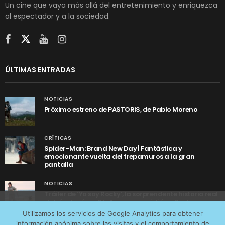
Un cine que vaya más allá del entretenimiento y enriquezca
al espectador y a la sociedad.
ÚLTIMAS ENTRADAS
NOTICIAS
Próximo estreno de PASTORIS, de Pablo Moreno
CRÍTICAS
Spider-Man: Brand New Day | Fantástica y
emocionante vuelta del trepamuros a la gran
pantalla
NOTICIAS
Tráiler de ‘Yo soy Rocky’, la sorprendente historia real
detrás de cómo Stallone se convirtió en Rocky
Utilizamos cookies anónimas de terceros para analizar el
Utilizamos los servicios de Google Analytics para obtener
tráfico web que recibimos y conocer los servicios que
información anónima sobre las visitas y el comportamiento de