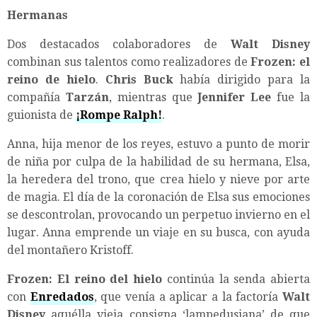
Hermanas
Dos destacados colaboradores de
Walt Disney
combinan sus talentos como realizadores de
Frozen: el
reino de hielo
.
Chris Buck
había dirigido para la
compañía
Tarzán
, mientras que
Jennifer Lee
fue la
guionista de
¡Rompe Ralph!
.
Anna, hija menor de los reyes, estuvo a punto de morir
de niña por culpa de la habilidad de su hermana, Elsa,
la heredera del trono, que crea hielo y nieve por arte
de magia. El día de la coronación de Elsa sus emociones
se descontrolan, provocando un perpetuo invierno en el
lugar. Anna emprende un viaje en su busca, con ayuda
del montañero Kristoff.
Frozen: El reino del hielo
continúa la senda abierta
con
Enredados
, que venía a aplicar a la factoría
Walt
Disney
aquélla vieja consigna ‘lampedusiana’ de que