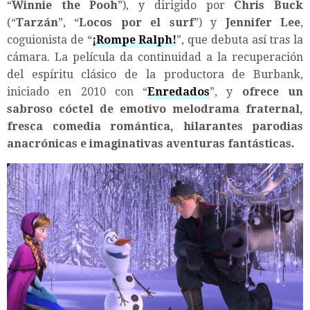
“
Winnie the Pooh
”), y dirigido por
Chris Buck
(“
Tarzán
”, “
Locos por el surf
”) y
Jennifer Lee
,
coguionista de “
¡Rompe Ralph!
”, que debuta así tras la
cámara. La película da continuidad a la recuperación
del espíritu clásico de la productora de Burbank,
iniciado en 2010 con “
Enredados
”, y
ofrece un
sabroso cóctel de emotivo melodrama fraternal,
fresca comedia romántica, hilarantes parodias
anacrónicas e imaginativas aventuras fantásticas.