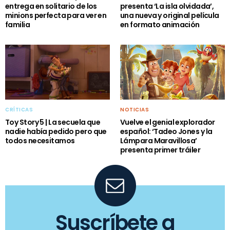
entrega en solitario de los
presenta ‘La isla olvidada’,
minions perfecta para ver en
una nueva y original película
familia
en formato animación
CRÍTICAS
NOTICIAS
Toy Story 5 | La secuela que
Vuelve el genial explorador
nadie había pedido pero que
español: ‘Tadeo Jones y la
todos necesitamos
Lámpara Maravillosa’
presenta primer tráiler
Suscríbete a