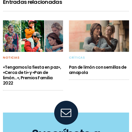
Entradas relacionadas
NOTICIAS
CRÍTICAS
«Tengamos la fiesta en paz»,
Pan de limón con semillas de
«Cerca de ti» y «Pan de
amapola
limón…», Premios Familia
2022