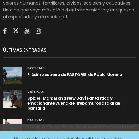
valores humanos, familiares, cívicos, sociales y educativos.
Un cine que vaya más allá del entretenimiento y enriquezca
al espectador y a la sociedad.
ÚLTIMAS ENTRADAS
NOTICIAS
Próximo estreno de PASTORIS, de Pablo Moreno
CRÍTICAS
Spider-Man: Brand New Day | Fantástica y
emocionante vuelta del trepamuros a la gran
pantalla
NOTICIAS
Tráiler de ‘Yo soy Rocky’, la sorprendente historia real
detrás de cómo Stallone se convirtió en Rocky
Utilizamos cookies anónimas de terceros para analizar el
Utilizamos los servicios de Google Analytics para obtener