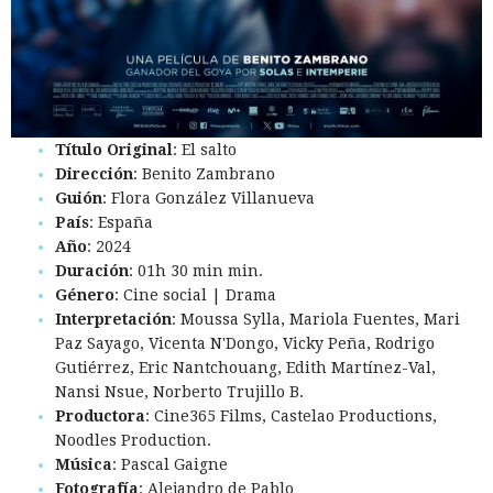
Título Original
: El salto
Dirección
: Benito Zambrano
Guión
: Flora González Villanueva
País
: España
Año
: 2024
Duración
: 01h 30 min min.
Género
: Cine social | Drama
Interpretación
: Moussa Sylla, Mariola Fuentes, Mari
Paz Sayago, Vicenta N'Dongo, Vicky Peña, Rodrigo
Gutiérrez, Eric Nantchouang, Edith Martínez-Val,
Nansi Nsue, Norberto Trujillo B.
Productora
: Cine365 Films, Castelao Productions,
Noodles Production.
Música
: Pascal Gaigne
Fotografía
: Alejandro de Pablo