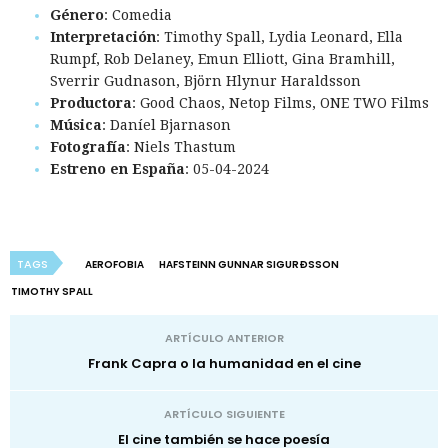
Género
: Comedia
Interpretación
: Timothy Spall, Lydia Leonard, Ella
Rumpf, Rob Delaney, Emun Elliott, Gina Bramhill,
Sverrir Gudnason, Björn Hlynur Haraldsson
Productora
: Good Chaos, Netop Films, ONE TWO Films
Música
: Daníel Bjarnason
Fotografía
: Niels Thastum
Estreno en España
: 05-04-2024
TAGS
AEROFOBIA
HAFSTEINN GUNNAR SIGURÐSSON
TIMOTHY SPALL
ARTÍCULO ANTERIOR
Frank Capra o la humanidad en el cine
ARTÍCULO SIGUIENTE
El cine también se hace poesía