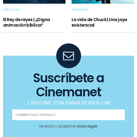
CRÍTICAS
CRÍTICAS
El Rey de reyes | ¿Digna
La vida de Chuck | Una joya
animación bíblica?
existencial
Suscríbete a
Cinemanet
Y DESCUBRE OTRA FORMA DE VER EL CINE
He leído y acepto el
aviso legal
.