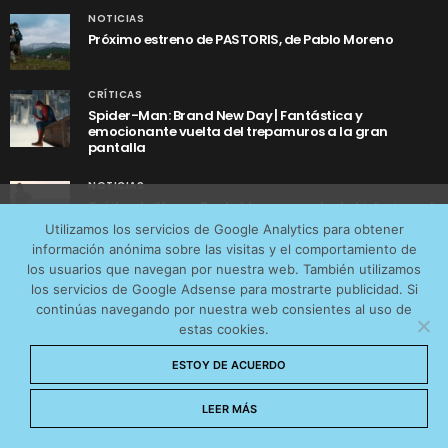
NOTICIAS
Próximo estreno de PASTORIS, de Pablo Moreno
CRÍTICAS
Spider-Man: Brand New Day | Fantástica y
emocionante vuelta del trepamuros a la gran
pantalla
NOTICIAS
Tráiler de ‘Yo soy Rocky’, la sorprendente historia real
Utilizamos cookies anónimas de terceros para analizar el
detrás de cómo Stallone se convirtió en Rocky
Utilizamos los servicios de Google Analytics para obtener
tráfico web que recibimos y conocer los servicios que
información anónima sobre las visitas y el comportamiento de
más os interesan. Puede cambiar las preferencias y
los usuarios que navegan por nuestra web. También utilizamos
obtener más información sobre las cookies que
los servicios de Google Adsense para mostrarte publicidad. Si
continúas navegando por nuestra web consientes al uso de
utilizamos en nuestra
Política de cookies
estas cookies.
Aceptar cookies
AVISO LEGAL
CONTACTO
POLÍTICA DE COOKIES
ESTOY DE ACUERDO
POLÍTICA DE PRIVACIDAD
No permitir cookies
LEER MÁS
© 2026 CinemaNet. Designed by
Prestigia
.