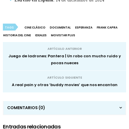
Estreno en España
: 14 de diciembre de 2024
TAGS
CINE CLÁSICO
DOCUMENTAL
ESPERANZA
FRANK CAPRA
HISTORIA DEL CINE
IDEALES
MOVISTAR PLUS
ARTÍCULO ANTERIOR
Juego de ladrones: Pantera | Un robo con mucho ruido y
pocas nueces
ARTÍCULO SIGUIENTE
A real pain y otras ‘buddy movies’ que nos encantan
COMENTARIOS
(0)
Entradas relacionadas