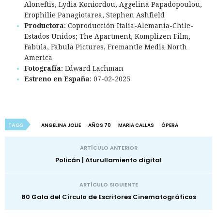
Aloneftis, Lydia Koniordou, Aggelina Papadopoulou,
Erophilie Panagiotarea, Stephen Ashfield
Productora
: Coproducción Italia-Alemania-Chile-
Estados Unidos; The Apartment, Komplizen Film,
Fabula, Fabula Pictures, Fremantle Media North
America
Fotografía
: Edward Lachman
Estreno en España
: 07-02-2025
TAGS
ANGELINA JOLIE
AÑOS 70
MARIA CALLAS
ÓPERA
ARTÍCULO ANTERIOR
Policán | Aturullamiento digital
ARTÍCULO SIGUIENTE
80 Gala del Círculo de Escritores Cinematográficos