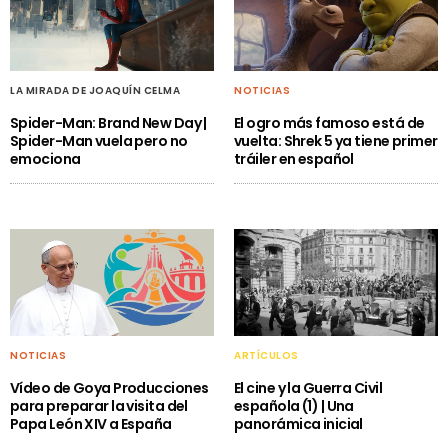
LA MIRADA DE JOAQUÍN CELMA
NOTICIAS
Spider-Man: Brand New Day |
El ogro más famoso está de
Spider-Man vuela pero no
vuelta: Shrek 5 ya tiene primer
emociona
tráiler en español
NOTICIAS
ARTÍCULOS
Vídeo de Goya Producciones
El cine y la Guerra Civil
para preparar la visita del
española (1) | Una
Papa León XIV a España
panorámica inicial