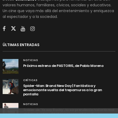
valores humanos, familiares, cívicos, sociales y educativos.
Un cine que vaya más allá del entretenimiento y enriquezca
al espectador y a la sociedad.
ÚLTIMAS ENTRADAS
NOTICIAS
Próximo estreno de PASTORIS, de Pablo Moreno
CRÍTICAS
Spider-Man: Brand New Day | Fantástica y
emocionante vuelta del trepamuros a la gran
pantalla
NOTICIAS
Tráiler de ‘Yo soy Rocky’, la sorprendente historia real
detrás de cómo Stallone se convirtió en Rocky
Utilizamos cookies anónimas de terceros para analizar el