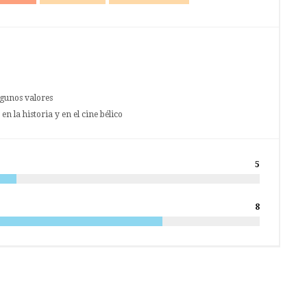
lgunos valores
n la historia y en el cine bélico
5
8