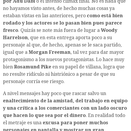
por Adu Dabi
o el intenso clímax final. No es nada que
no hayamos visto antes, de hecho muchas cosas ya
estaban vistas en las anteriores, pero
como está bien
rodado y los actores se lo pasan bien pues parece
fresco
. Quizás se note más fuera de lugar a
Woody
Harrelson
, que en esta entrega aporta poco a su
personaje al que, de hecho, apenas se le saca partido,
igual que a
Morgan Freeman
, tal vez para dar mayor
protagonismo a los nuevos protagonistas. Lo hace muy
bien
Rosamund Pike
en su papel de villana, logra que
no resulte ridículo ni histriónico a pesar de que su
personaje corría ese riesgo.
A nivel mensajes hay poco que rascar salvo un
enaltecimiento de la amistad, del trabajo en equipo
y una crítica a los comerciantes con un lado oscuro
que hacen lo que sea por el dinero
. En realidad todo
el metraje es una
excusa para poner muchos
personajes en pantalla y mostrar un gran