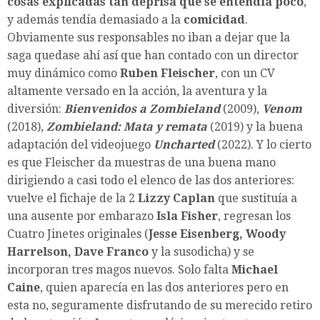
cosas explicadas tan deprisa que se entendía poco
,
y además tendía demasiado a la
comicidad
.
Obviamente sus responsables no iban a dejar que la
saga quedase ahí así que han contado con un director
muy dinámico como
Ruben Fleischer
, con un CV
altamente versado en la acción, la aventura y la
diversión:
Bienvenidos a Zombieland
(2009),
Venom
(2018),
Zombieland: Mata y remata
(2019) y la buena
adaptación del videojuego
Uncharted
(2022). Y lo cierto
es que Fleischer da muestras de una buena mano
dirigiendo a casi todo el elenco de las dos anteriores:
vuelve el fichaje de la 2
Lizzy Caplan
que sustituía a
una ausente por embarazo
Isla Fisher
, regresan los
Cuatro Jinetes originales (
Jesse Eisenberg, Woody
Harrelson, Dave Franco
y la susodicha) y se
incorporan tres magos nuevos. Solo falta
Michael
Caine
, quien aparecía en las dos anteriores pero en
esta no, seguramente disfrutando de su merecido retiro