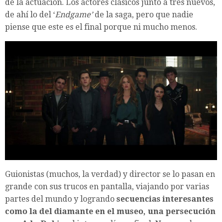
de la actuación. Los actores clásicos junto a tres nuevos,
de ahí lo del ‘
Endgame’
de la saga, pero que nadie
piense que este es el final porque ni mucho menos.
Guionistas (muchos, la verdad) y director se lo pasan en
grande con sus trucos en pantalla, viajando por varias
partes del mundo y logrando
secuencias interesantes
como la del diamante en el museo, una persecución