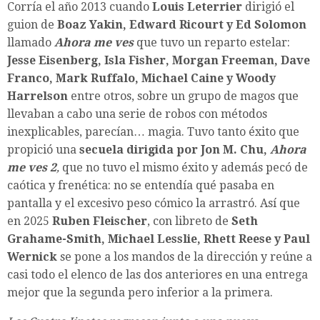
Corría el año 2013 cuando
Louis Leterrier
dirigió el
guion de
Boaz Yakin, Edward Ricourt y Ed Solomon
llamado
Ahora me ves
que tuvo un reparto estelar:
Jesse Eisenberg, Isla Fisher, Morgan Freeman, Dave
Franco, Mark Ruffalo, Michael Caine y Woody
Harrelson
entre otros, sobre un grupo de magos que
llevaban a cabo una serie de robos con métodos
inexplicables, parecían… magia. Tuvo tanto éxito que
propició una
secuela dirigida por Jon M. Chu,
Ahora
me ves 2
,
que no tuvo el mismo éxito y además pecó de
caótica y frenética: no se entendía qué pasaba en
pantalla y el excesivo peso cómico la arrastró. Así que
en 2025
Ruben Fleischer
, con libreto de
Seth
Grahame-Smith, Michael Lesslie, Rhett Reese y Paul
Wernick
se pone a los mandos de la dirección y reúne a
casi todo el elenco de las dos anteriores en una entrega
mejor que la segunda pero inferior a la primera.