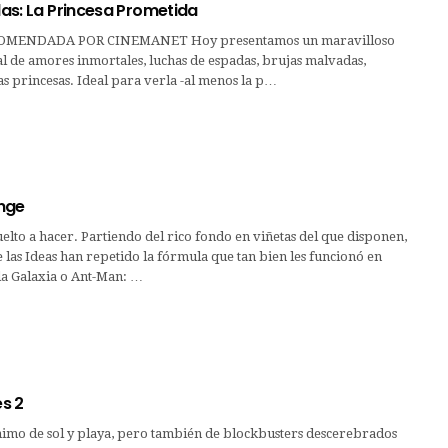
ilas: La Princesa Prometida
OMENDADA POR CINEMANET Hoy presentamos un maravilloso
l de amores inmortales, luchas de espadas, brujas malvadas,
as princesas. Ideal para verla -al menos la p…
nge
elto a hacer. Partiendo del rico fondo en viñetas del que disponen,
de las Ideas han repetido la fórmula que tan bien les funcionó en
la Galaxia o Ant-Man: …
s 2
nimo de sol y playa, pero también de blockbusters descerebrados