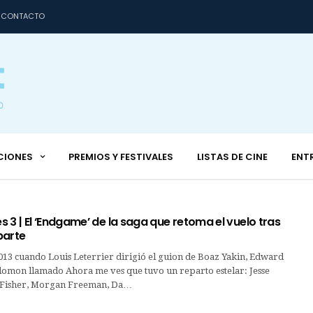
CONTACTO
CIONES
PREMIOS Y FESTIVALES
LISTAS DE CINE
ENT
 3 | El ‘Endgame’ de la saga que retoma el vuelo tras
parte
013 cuando Louis Leterrier dirigió el guion de Boaz Yakin, Edward
olomon llamado Ahora me ves que tuvo un reparto estelar: Jesse
a Fisher, Morgan Freeman, Da…