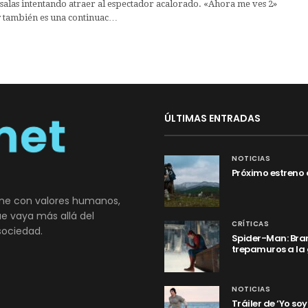
salas intentando atraer al espectador acalorado. «Ahora me ves 2»
 y también es una continuac…
ÚLTIMAS ENTRADAS
NOTICIAS
Próximo estreno 
ne con valores humanos,
que vaya más allá del
CRÍTICAS
sociedad.
Spider-Man: Bran
trepamuros a la
NOTICIAS
Tráiler de ‘Yo so