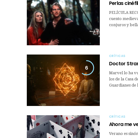
Perlas cinéf
PELÍCULA REC
cuento medieva
conjuros y bell
CRÍTICAS
Doctor Stra
6
Marvel lo ha vu
los de la Casa 
Guardianes de 
CRÍTICAS
Ahora me ve
Verano es sinó