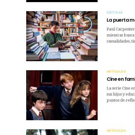
CRÍTICAS
La puerta m
5
Paul Carpenter
mientras busca
casualidades, t
ARTÍCULOS
Cine en fami
La serie Cine e
sus hijos y edu
puntos de refl
ARTÍCULOS