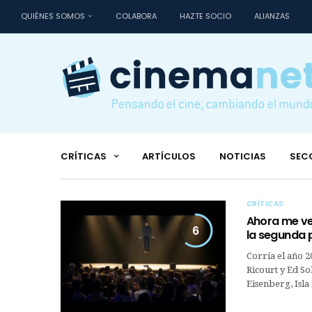
QUIÉNES SOMOS
COLABORA
HAZTE SOCIO
ALIANZAS
CRÍTICAS
ARTÍCULOS
NOTICIAS
SEC
CRÍTICAS
Ahora me ves
6
la segunda 
Corría el año 2
Ricourt y Ed S
Eisenberg, Isl