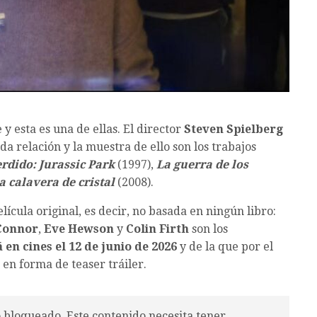
y esta es una de ellas. El director
Steven Spielberg
a relación y la muestra de ello son los trabajos
rdido: Jurassic Park
(1997),
La guerra de los
a calavera de cristal
(2008).
ícula original, es decir, no basada en ningún libro:
Connor
,
Eve Hewson
y
Colin Firth
son los
 en cines el 12 de junio de 2026
y de la que por el
n forma de teaser tráiler.
o bloqueado. Este contenido necesita tener