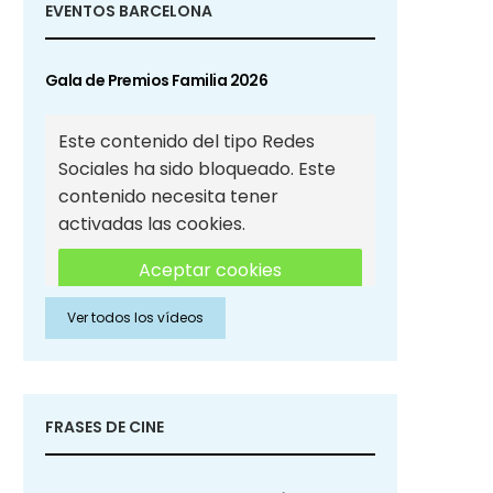
EVENTOS BARCELONA
Gala de Premios Familia 2026
Este contenido del tipo Redes
Sociales ha sido bloqueado. Este
contenido necesita tener
activadas las cookies.
Aceptar cookies
Ver todos los vídeos
Aceptar cookies de Redes
Sociales
FRASES DE CINE