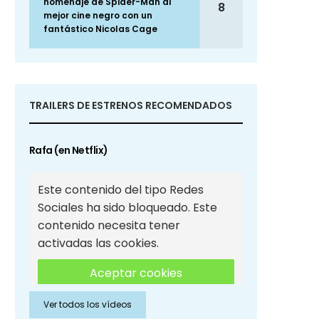
homenaje de Spider-Man al
8
mejor cine negro con un
fantástico Nicolas Cage
TRAILERS DE ESTRENOS RECOMENDADOS
Rafa (en Netflix)
Este contenido del tipo Redes
Sociales ha sido bloqueado. Este
contenido necesita tener
activadas las cookies.
Aceptar cookies
Ver todos los vídeos
Aceptar cookies de Redes
Sociales