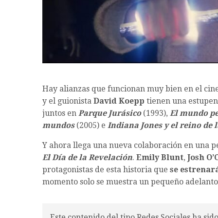
Hay alianzas que funcionan muy bien en el cine 
y el guionista
David Koepp
tienen una estupend
juntos en
Parque Jurásico
(1993),
El mundo pe
mundos
(2005) e
Indiana Jones y el reino de l
Y ahora llega una nueva colaboración en una pel
El Día de la Revelación
.
Emily Blunt
,
Josh O’
protagonistas de esta historia que
se estrenará
momento solo se muestra un pequeño adelanto e
Este contenido del tipo Redes Sociales ha sid