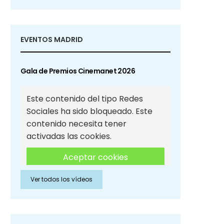
EVENTOS MADRID
Gala de Premios Cinemanet 2026
Este contenido del tipo Redes
Sociales ha sido bloqueado. Este
contenido necesita tener
activadas las cookies.
Aceptar cookies
Ver todos los vídeos
Aceptar cookies de Redes
Sociales