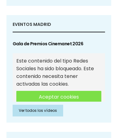
EVENTOS MADRID
Gala de Premios Cinemanet 2026
Este contenido del tipo Redes
Sociales ha sido bloqueado. Este
contenido necesita tener
activadas las cookies.
Aceptar cookies
Ver todos los vídeos
Aceptar cookies de Redes
Sociales