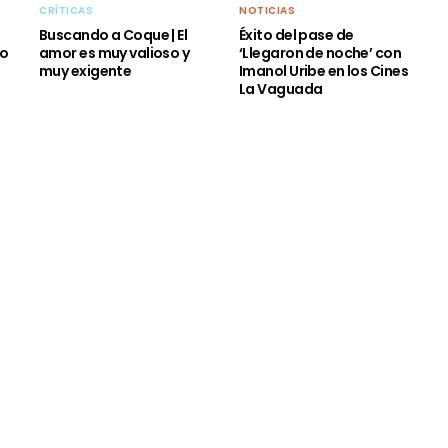
CRÍTICAS
NOTICIAS
Buscando a Coque | El
Éxito del pase de
do
amor es muy valioso y
‘Llegaron de noche’ con
muy exigente
Imanol Uribe en los Cines
La Vaguada