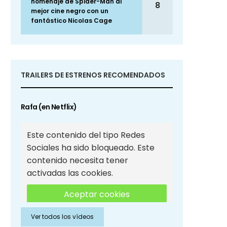
homenaje de Spider-Man al
8
mejor cine negro con un
fantástico Nicolas Cage
TRAILERS DE ESTRENOS RECOMENDADOS
Rafa (en Netflix)
Este contenido del tipo Redes
Sociales ha sido bloqueado. Este
contenido necesita tener
activadas las cookies.
Aceptar cookies
Ver todos los vídeos
Aceptar cookies de Redes
Sociales