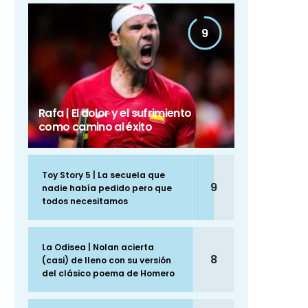
9
Rafa | El dolor y el sufrimiento
como camino al éxito
Toy Story 5 | La secuela que
9
nadie había pedido pero que
todos necesitamos
La Odisea | Nolan acierta
8
(casi) de lleno con su versión
del clásico poema de Homero