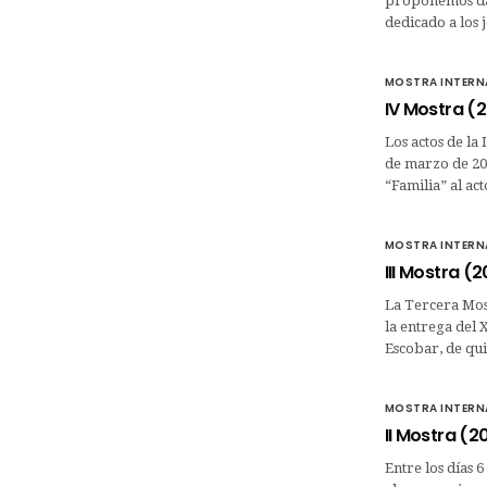
proponemos dar
dedicado a los
MOSTRA INTERNA
IV Mostra (
Los actos de la 
de marzo de 20
“Familia” al a
MOSTRA INTERNA
III Mostra (
La Tercera Most
la entrega del 
Escobar, de qui
MOSTRA INTERNA
II Mostra (2
Entre los días 