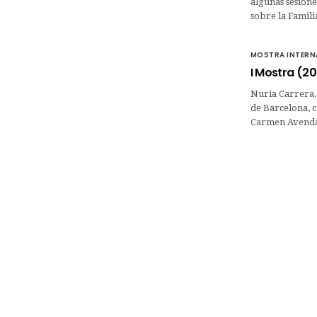
algunas sesione
sobre la Famil
MOSTRA INTERNA
I Mostra (2
Nuria Carrera, 
de Barcelona, c
Carmen Avendañ