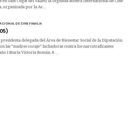
s en Sant Cugat del Vallés) la Segunda Mostra Internacional de Cine
ia, organizada por la As…
CIONAL DE CINE FAMILIA
005)
presidenta delegada del Área de Bienestar Social de la Diputación
on las “madres coraje” luchadoras contra los narcotraficantes
o i Maria Victoria Román, 8 …