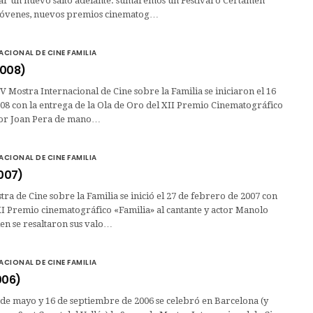
 un nuevo salto adelante: sumaremos un Festival o Certamen
 jóvenes, nuevos premios cinematog…
CIONAL DE CINE FAMILIA
2008)
IV Mostra Internacional de Cine sobre la Familia se iniciaron el 16
08 con la entrega de la Ola de Oro del XII Premio Cinematográfico
ctor Joan Pera de mano…
CIONAL DE CINE FAMILIA
2007)
ra de Cine sobre la Familia se inició el 27 de febrero de 2007 con
XI Premio cinematográfico «Familia» al cantante y actor Manolo
en se resaltaron sus valo…
CIONAL DE CINE FAMILIA
006)
6 de mayo y 16 de septiembre de 2006 se celebró en Barcelona (y