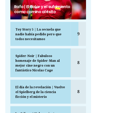
Rafa | El dolor y el sufrimiento
como camino al éxito
Toy Story 5 | La secuela que
9
nadie había pedido pero que
todos necesitamos
Spider-Noir | Fabuloso
homenaje de Spider-Man al
8
mejor cine negro con un
fantástico Nicolas Cage
El día de la revelación | Vuelve
8
el Spielberg de la ciencia
ficción y el misterio