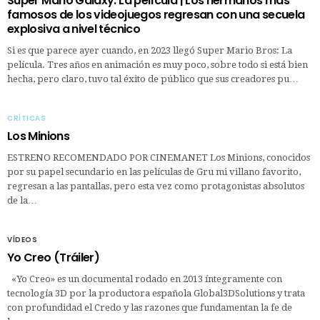
Super Mario Galaxy: La película | Los hermanos más
famosos de los videojuegos regresan con una secuela
explosiva a nivel técnico
Si es que parece ayer cuando, en 2023 llegó Super Mario Bros: La
película. Tres años en animación es muy poco, sobre todo si está bien
hecha, pero claro, tuvo tal éxito de público que sus creadores pu…
CRÍTICAS
Los Minions
ESTRENO RECOMENDADO POR CINEMANET Los Minions, conocidos
por su papel secundario en las películas de Gru mi villano favorito,
regresan a las pantallas, pero esta vez como protagonistas absolutos
de la…
VÍDEOS
Yo Creo (Tráiler)
«Yo Creo» es un documental rodado en 2013 íntegramente con
tecnología 3D por la productora española Global3DSolutions y trata
con profundidad el Credo y las razones que fundamentan la fe de