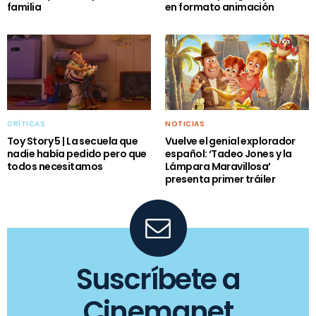
familia
en formato animación
CRÍTICAS
NOTICIAS
Toy Story 5 | La secuela que
Vuelve el genial explorador
nadie había pedido pero que
español: ‘Tadeo Jones y la
todos necesitamos
Lámpara Maravillosa’
presenta primer tráiler
Suscríbete a
Cinemanet