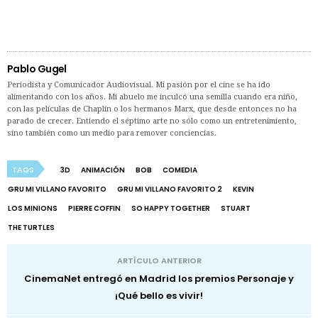
Pablo Gugel
Periodista y Comunicador Audiovisual. Mi pasión por el cine se ha ido
alimentando con los años. Mi abuelo me inculcó una semilla cuando era niño,
con las películas de Chaplin o los hermanos Marx, que desde entonces no ha
parado de crecer. Entiendo el séptimo arte no sólo como un entretenimiento,
sino también como un medio para remover conciencias.
TAGS
3D
ANIMACIÓN
BOB
COMEDIA
GRU MI VILLANO FAVORITO
GRU MI VILLANO FAVORITO 2
KEVIN
LOS MINIONS
PIERRE COFFIN
SO HAPPY TOGETHER
STUART
THE TURTLES
ARTÍCULO ANTERIOR
CinemaNet entregó en Madrid los premios Personaje y
¡Qué bello es vivir!