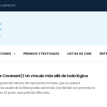
CONTACTO
CIONES
PREMIOS Y FESTIVALES
LISTAS DE CINE
ENT
e Covenant) | Un vínculo más allá de toda lógica
spués del estreno de Operación Fortune, que no pasará
los anales de la filmografía universal, Guy Ritchie nos presenta su
, El pacto, una película diferente…