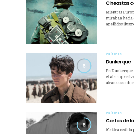
Cineastas co
Mientras Europ
miraban hacia 
apellidos ilus
CRÍTICAS
Dunkerque
6
En Dunkerque c
el aire opresiv
alcanza su obj
CRÍTICAS
Cartas de l
8
(Crítica cedid