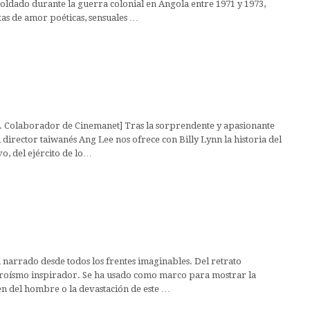
soldado durante la guerra colonial en Angola entre 1971 y 1973,
tas de amor poéticas, sensuales …
ic. Colaborador de Cinemanet] Tras la sorprendente y apasionante
l director taiwanés Ang Lee nos ofrece con Billy Lynn la historia del
o, del ejército de lo…
 narrado desde todos los frentes imaginables. Del retrato
eroísmo inspirador. Se ha usado como marco para mostrar la
en del hombre o la devastación de este …