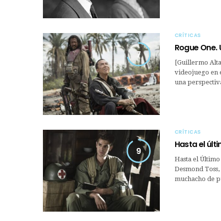
CRÍTICAS
Rogue One. 
7
[Guillermo Alta
videojuego en e
una perspectiv
CRÍTICAS
Hasta el úl
9
Hasta el Último
Desmond Toss, 
muchacho de pu