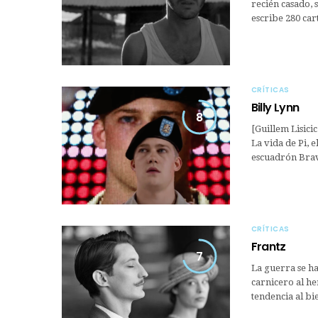
recién casado, 
escribe 280 car
CRÍTICAS
Billy Lynn
8
[Guillem Lisic
La vida de Pi, e
escuadrón Brav
CRÍTICAS
Frantz
7
La guerra se ha
carnicero al h
tendencia al bi