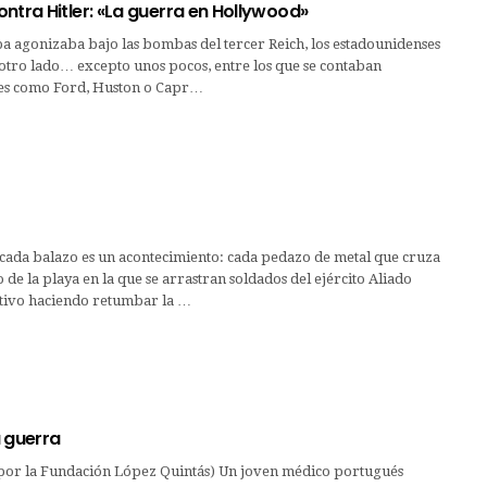
ntra Hitler: «La guerra en Hollywood»
a agonizaba bajo las bombas del tercer Reich, los estadounidenses
otro lado… excepto unos pocos, entre los que se contaban
tres como Ford, Huston o Capr…
ada balazo es un acontecimiento: cada pedazo de metal que cruza
o de la playa en la que se arrastran soldados del ejército Aliado
etivo haciendo retumbar la …
a guerra
a por la Fundación López Quintás) Un joven médico portugués