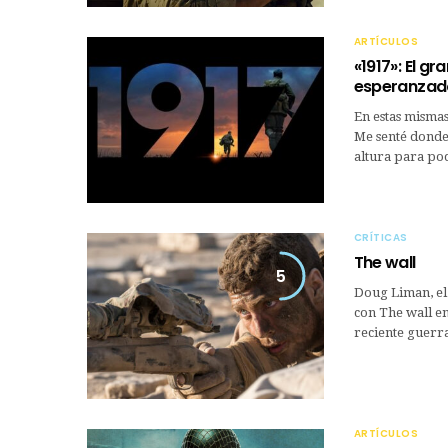
ARTÍCULOS
«1917»: El g
esperanzado
En estas mismas
Me senté donde 
altura para po
CRÍTICAS
The wall
5
Doug Liman, el 
con The wall en
reciente guerra
ARTÍCULOS