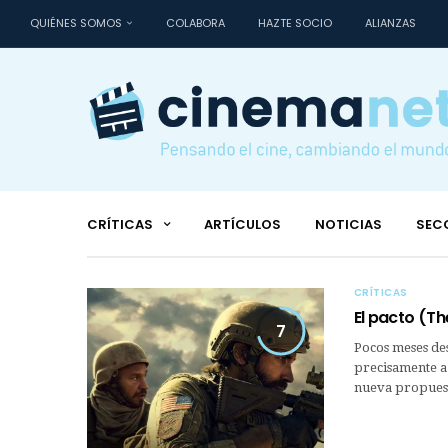
QUIÉNES SOMOS
COLABORA
HAZTE SOCIO
ALIANZAS
CRÍTICAS
ARTÍCULOS
NOTICIAS
SEC
CRÍTICAS
El pacto (Th
7
Pocos meses de
precisamente a 
nueva propuesta