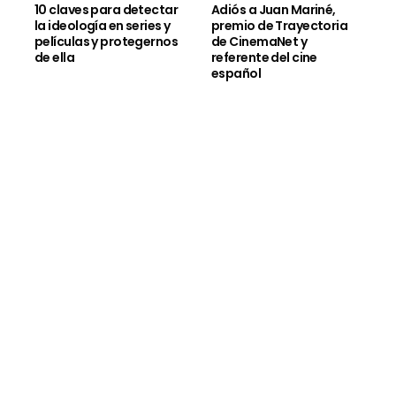
10 claves para detectar
Adiós a Juan Mariné,
la ideología en series y
premio de Trayectoria
películas y protegernos
de CinemaNet y
de ella
referente del cine
español