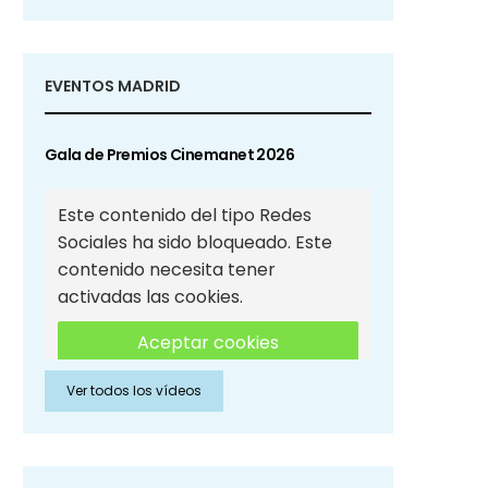
EVENTOS MADRID
Gala de Premios Cinemanet 2026
Este contenido del tipo Redes
Sociales ha sido bloqueado. Este
contenido necesita tener
activadas las cookies.
Aceptar cookies
Ver todos los vídeos
Aceptar cookies de Redes
Sociales