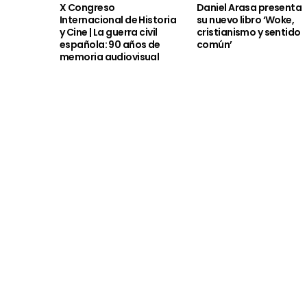
X Congreso
Daniel Arasa presenta
Internacional de Historia
su nuevo libro ‘Woke,
y Cine | La guerra civil
cristianismo y sentido
española: 90 años de
común’
memoria audiovisual