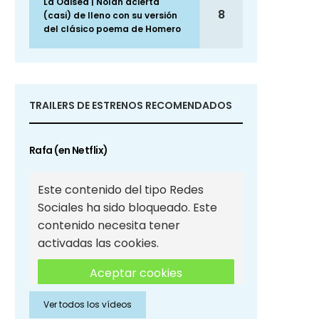
La Odisea | Nolan acierta
8
(casi) de lleno con su versión
del clásico poema de Homero
TRAILERS DE ESTRENOS RECOMENDADOS
Rafa (en Netflix)
Este contenido del tipo Redes
Sociales ha sido bloqueado. Este
contenido necesita tener
activadas las cookies.
Aceptar cookies
Ver todos los vídeos
Aceptar cookies de Redes
Sociales