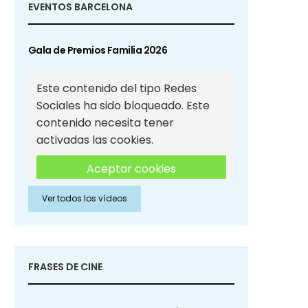
EVENTOS BARCELONA
Gala de Premios Familia 2026
Este contenido del tipo Redes
Sociales ha sido bloqueado. Este
contenido necesita tener
activadas las cookies.
Aceptar cookies
Ver todos los vídeos
Aceptar cookies de Redes
Sociales
FRASES DE CINE