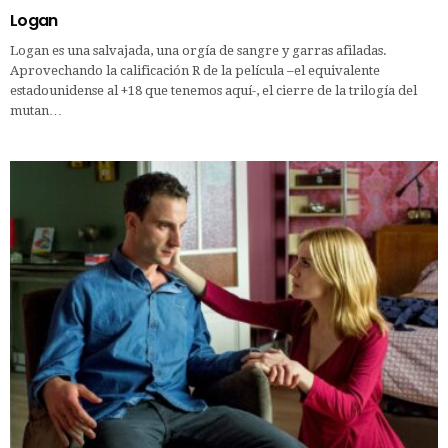
Logan
Logan es una salvajada, una orgía de sangre y garras afiladas.
Aprovechando la calificación R de la película –el equivalente
estadounidense al +18 que tenemos aquí-, el cierre de la trilogía del
mutan…