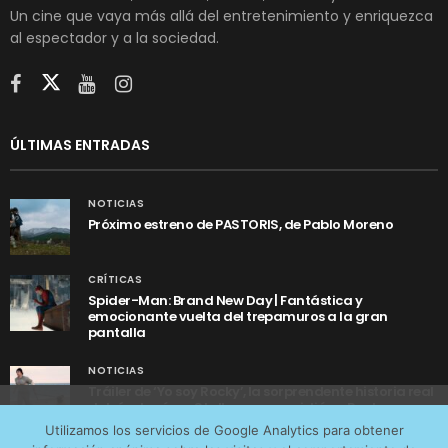
Un cine que vaya más allá del entretenimiento y enriquezca
al espectador y a la sociedad.
ÚLTIMAS ENTRADAS
NOTICIAS
Próximo estreno de PASTORIS, de Pablo Moreno
CRÍTICAS
Spider-Man: Brand New Day | Fantástica y
emocionante vuelta del trepamuros a la gran
pantalla
NOTICIAS
Tráiler de ‘Yo soy Rocky’, la sorprendente historia real
detrás de cómo Stallone se convirtió en Rocky
Utilizamos cookies anónimas de terceros para analizar el
Utilizamos los servicios de Google Analytics para obtener
tráfico web que recibimos y conocer los servicios que