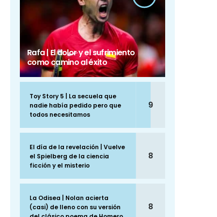
Rafa | El dolor y el sufrimiento
como camino al éxito
Toy Story 5 | La secuela que
9
nadie había pedido pero que
todos necesitamos
El día de la revelación | Vuelve
8
el Spielberg de la ciencia
ficción y el misterio
La Odisea | Nolan acierta
8
(casi) de lleno con su versión
del clásico poema de Homero