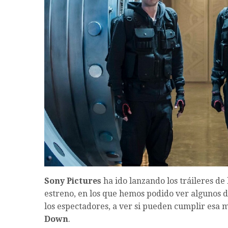
Sony Pictures
ha ido lanzando los tráileres de
estreno, en los que hemos podido ver algunos de
los espectadores, a ver si pueden cumplir esa m
Down
.