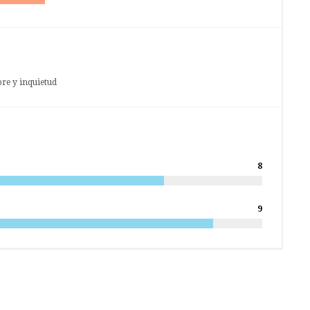
bre y inquietud
8
9