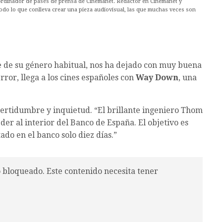
ordinador de pases de prensa de Cinemanet. Redactor en Cinemanet y
odo lo que conlleva crear una pieza audiovisual, las que muchas veces son
 de su género habitual, nos ha dejado con muy buena
error, llega a los cines españoles con
Way Down
, una
ncertidumbre y inquietud. “El brillante ingeniero Thom
er al interior del Banco de España. El objetivo es
do en el banco solo diez días.”
o bloqueado. Este contenido necesita tener