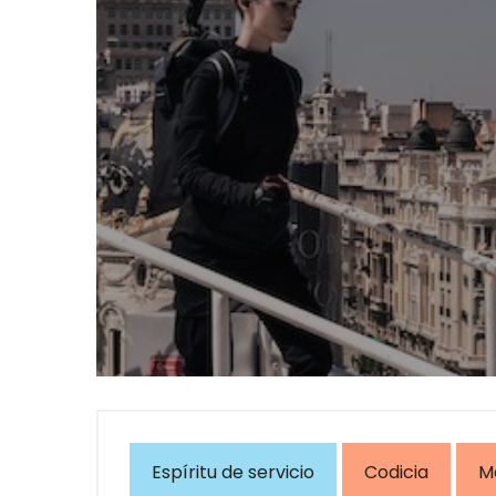
Espíritu de servicio
Codicia
M