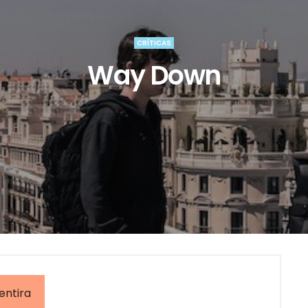
CRÍTICAS
Way Down
entira