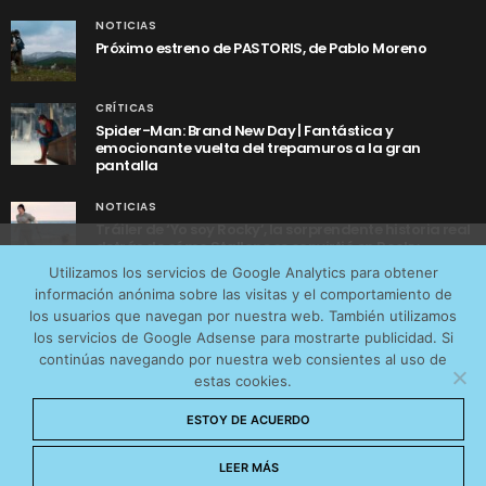
NOTICIAS
Próximo estreno de PASTORIS, de Pablo Moreno
CRÍTICAS
Spider-Man: Brand New Day | Fantástica y
emocionante vuelta del trepamuros a la gran
pantalla
NOTICIAS
Tráiler de ‘Yo soy Rocky’, la sorprendente historia real
detrás de cómo Stallone se convirtió en Rocky
Utilizamos cookies anónimas de terceros para analizar el
Utilizamos los servicios de Google Analytics para obtener
tráfico web que recibimos y conocer los servicios que
información anónima sobre las visitas y el comportamiento de
más os interesan. Puede cambiar las preferencias y
los usuarios que navegan por nuestra web. También utilizamos
obtener más información sobre las cookies que
los servicios de Google Adsense para mostrarte publicidad. Si
continúas navegando por nuestra web consientes al uso de
utilizamos en nuestra
Política de cookies
estas cookies.
AVISO LEGAL
CONTACTO
POLÍTICA DE COOKIES
Aceptar cookies
ESTOY DE ACUERDO
POLÍTICA DE PRIVACIDAD
© 2026 CinemaNet. Designed by
Prestigia
.
No permitir cookies
LEER MÁS