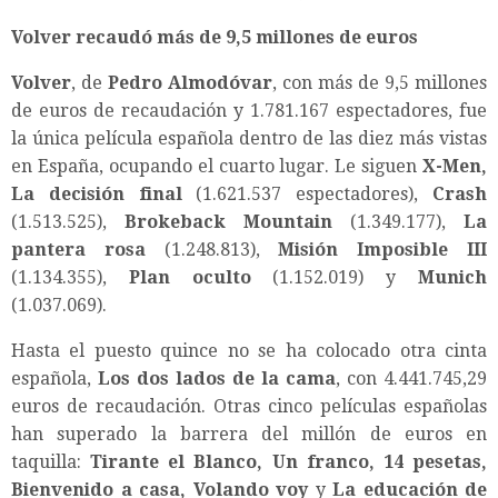
Volver recaudó más de 9,5 millones de euros
Volver
, de
Pedro Almodóvar
, con más de 9,5 millones
de euros de recaudación y 1.781.167 espectadores, fue
la única película española dentro de las diez más vistas
en España, ocupando el cuarto lugar. Le siguen
X-Men,
La decisión final
(1.621.537 espectadores),
Crash
(1.513.525),
Brokeback Mountain
(1.349.177),
La
pantera rosa
(1.248.813),
Misión Imposible III
(1.134.355),
Plan oculto
(1.152.019) y
Munich
(1.037.069).
Hasta el puesto quince no se ha colocado otra cinta
española,
Los dos lados de la cama
, con 4.441.745,29
euros de recaudación. Otras cinco películas españolas
han superado la barrera del millón de euros en
taquilla:
Tirante el Blanco, Un franco, 14 pesetas,
Bienvenido a casa, Volando voy
y
La educación de