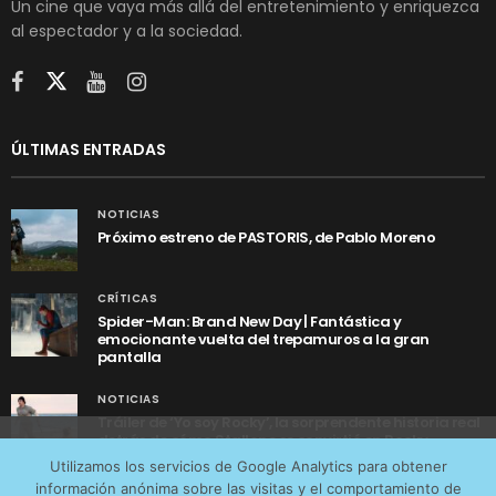
Un cine que vaya más allá del entretenimiento y enriquezca
al espectador y a la sociedad.
ÚLTIMAS ENTRADAS
NOTICIAS
Próximo estreno de PASTORIS, de Pablo Moreno
CRÍTICAS
Spider-Man: Brand New Day | Fantástica y
emocionante vuelta del trepamuros a la gran
pantalla
NOTICIAS
Tráiler de ‘Yo soy Rocky’, la sorprendente historia real
detrás de cómo Stallone se convirtió en Rocky
Utilizamos cookies anónimas de terceros para analizar el
Utilizamos los servicios de Google Analytics para obtener
tráfico web que recibimos y conocer los servicios que
información anónima sobre las visitas y el comportamiento de