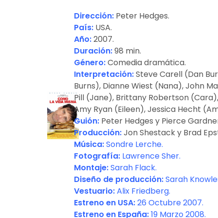
Dirección:
Peter Hedges.
País:
USA.
Año:
2007.
Duración:
98 min.
Género:
Comedia dramática.
Interpretación:
Steve Carell (Dan Bur
Burns), Dianne Wiest (Nana), John Ma
Pill (Jane), Brittany Robertson (Cara)
Amy Ryan (Eileen), Jessica Hecht (Am
Guión:
Peter Hedges y Pierce Gardner
Producción:
Jon Shestack y Brad Epst
Música:
Sondre Lerche.
Fotografía:
Lawrence Sher.
Montaje:
Sarah Flack.
Diseño de producción:
Sarah Knowle
Vestuario:
Alix Friedberg.
Estreno en USA:
26 Octubre 2007.
Estreno en España:
19 Marzo 2008.