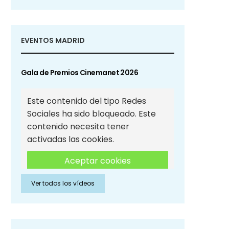
EVENTOS MADRID
Gala de Premios Cinemanet 2026
Este contenido del tipo Redes
Sociales ha sido bloqueado. Este
contenido necesita tener
activadas las cookies.
Aceptar cookies
Ver todos los vídeos
Aceptar cookies de Redes
Sociales