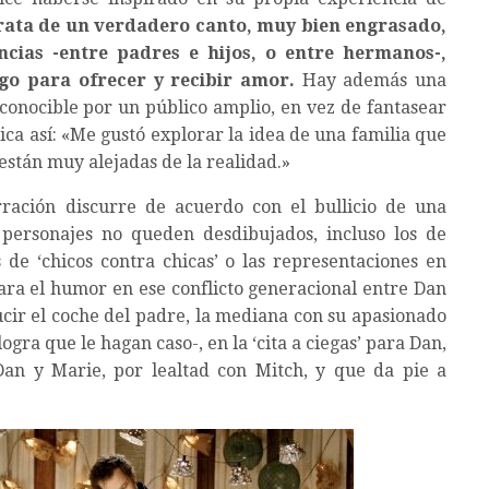
trata de un verdadero canto, muy bien engrasado,
ncias -entre padres e hijos, o entre hermanos-,
o para ofrecer y recibir amor.
Hay además una
econocible por un público amplio, en vez de fantasear
ica así: «Me gustó explorar la idea de una familia que
stán muy alejadas de la realidad.»
arración discurre de acuerdo con el bullicio de una
 personajes no queden desdibujados, incluso los de
de ‘chicos contra chicas’ o las representaciones en
para el humor en ese conflicto generacional entre Dan
ducir el coche del padre, la mediana con su apasionado
gra que le hagan caso-, en la ‘cita a ciegas’ para Dan,
an y Marie, por lealtad con Mitch, y que da pie a