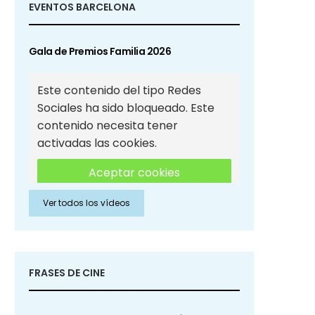
EVENTOS BARCELONA
Gala de Premios Familia 2026
Este contenido del tipo Redes
Sociales ha sido bloqueado. Este
contenido necesita tener
activadas las cookies.
Aceptar cookies
Ver todos los vídeos
Aceptar cookies de Redes
Sociales
FRASES DE CINE