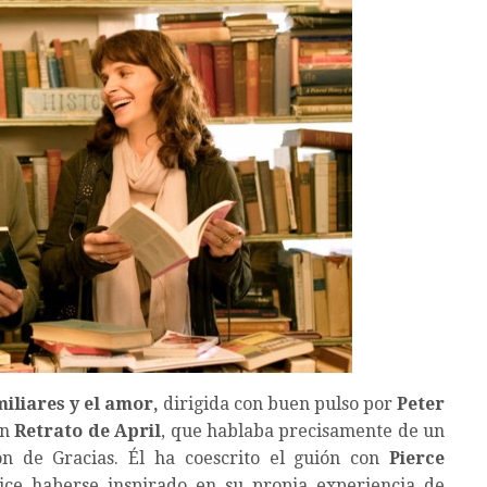
iliares y el amor,
dirigida con buen pulso por
Peter
en
Retrato de April
, que hablaba precisamente de un
ón de Gracias. Él ha coescrito el guión con
Pierce
dice haberse inspirado en su propia experiencia de