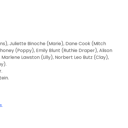
ns), Juliette Binoche (Marie), Dane Cook (Mitch
honey (Poppy), Emily Blunt (Ruthie Draper), Alison
, Marlene Lawston (Lilly), Norbert Leo Butz (Clay),
y).
.
ein.
s.