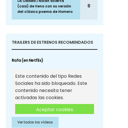
La Odisea | Nolan acierta
8
(casi) de lleno con su versión
del clásico poema de Homero
TRAILERS DE ESTRENOS RECOMENDADOS
Rafa (en Netflix)
Este contenido del tipo Redes
Sociales ha sido bloqueado. Este
contenido necesita tener
activadas las cookies.
Aceptar cookies
Ver todos los vídeos
Aceptar cookies de Redes
Sociales