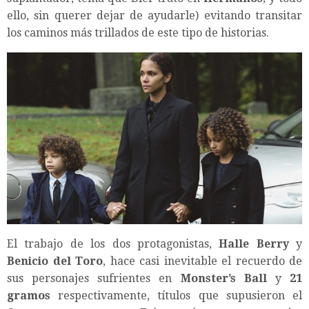
ello, sin querer dejar de ayudarle) evitando transitar
los caminos más trillados de este tipo de historias.
El trabajo de los dos protagonistas,
Halle Berry
y
Benicio del Toro
, hace casi inevitable el recuerdo de
sus personajes sufrientes en
Monster’s Ball
y
21
gramos
respectivamente, títulos que supusieron el