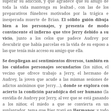
superar su adicción, y que agradece que su amigo de
toda la vida mantenga su lealtad-, con las de los
preparativos fúnebres motivados por la trágica e
inesperada muerte de Brian.
El sólido guión dibuja
bien a los personajes, y presenta de modo
convincente el infierno que vive Jerry debido a su
vicio
, junto a los celos que padece Audrey por
descubrir que había parcelas en la vida de su esposo a
las que tenía más acceso su amigo que ella.
Se despliegan así sentimientos diversos, también en
los cuidados personajes secundarios
(los niños, el
vecino que ofrece trabajo a Jerry, el hermano de
Audrey, la joven que acude a las mismas sesiones de
adictos anónimos que Jerry…),
donde se explora con
acierto la condición paradójica del ser humano
(la
envidia de Audrey por Jerry, al ver que se está ganando
a los niños; el miedo a que se convierta en un
suplantador, tema que Bier trató en
Hermanos
; y todo