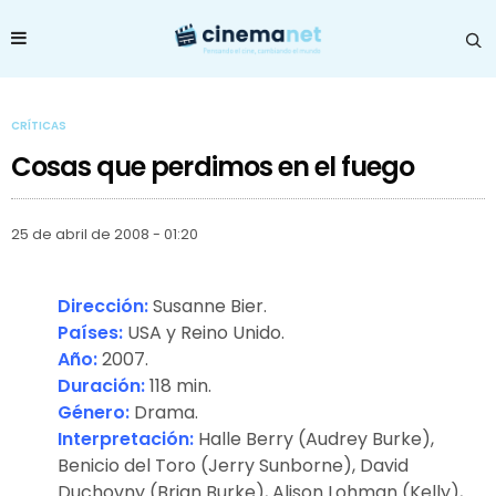
CRÍTICAS
Cosas que perdimos en el fuego
25 de abril de 2008 - 01:20
Dirección:
Susanne Bier.
Países:
USA y Reino Unido.
Año:
2007.
Duración:
118 min.
Género:
Drama.
Interpretación:
Halle Berry (Audrey Burke),
Benicio del Toro (Jerry Sunborne), David
Duchovny (Brian Burke), Alison Lohman (Kelly),