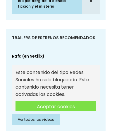
8
el Spielberg de la ciencia
ficción y el misterio
TRAILERS DE ESTRENOS RECOMENDADOS
Rafa (en Netflix)
Este contenido del tipo Redes
Sociales ha sido bloqueado. Este
contenido necesita tener
activadas las cookies.
Aceptar cookies
Ver todos los vídeos
Aceptar cookies de Redes
Sociales