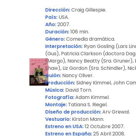
Dirección:
Craig Gillespie.
País:
USA.
Año:
2007.
Duración:
106 min.
Género:
Comedia dramática.
Interpretación:
Ryan Gosling (Lars Lin
(Gus), Patricia Clarkson (doctora Dag
(Margo), Nancy Beatty (Sra. Gruner), D
Shaw), Liz Gordon (Sra. Schindler), Ni
Guión:
Nancy Oliver.
Producción:
Sidney Kimmel, John Cam
Música:
David Torn.
Fotografía:
Adam Kimmel.
Montaje:
Tatiana S. Riegel.
Diseño de producción:
Arv Grewal.
Vestuario:
Kirston Mann.
Estreno en USA:
12 Octubre 2007.
Estreno en España:
25 Abril 2008.