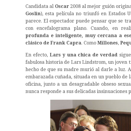
Candidata al
Oscar
2008 al mejor guión origina
Goslin
), esta película no triunfó en Estados
parece. El espectador puede pensar que se tr
con encefalograma plano. Cuando, en rea
profunda e inteligente, muy cercana a ese 
clásico de Frank Capra
. Como
Millones
,
Pequ
En efecto,
Lars y una chica de verdad
sigue
fabulosa historia de Lars Lindstrom, un joven 
hecho de que su madre murió al darle a luz. A
embarazada cuñada, situada en un pueblo de la
oficina, junto a un desagradable obseso sexua
nunca responde a sus delicadas insinuaciones p