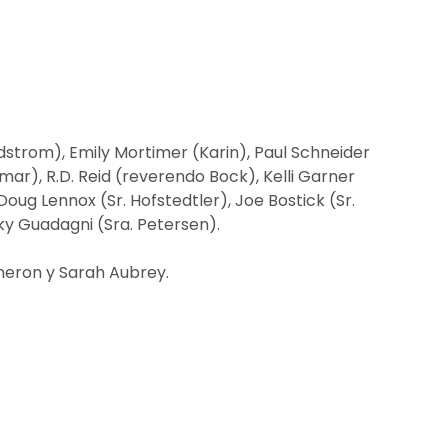
dstrom), Emily Mortimer (Karin), Paul Schneider
mar), R.D. Reid (reverendo Bock), Kelli Garner
oug Lennox (Sr. Hofstedtler), Joe Bostick (Sr.
cky Guadagni (Sra. Petersen).
eron y Sarah Aubrey.