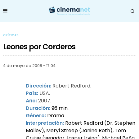
CRÍTICAS
Leones por Corderos
4 de mayo de 2008 - 17:04
Dirección:
Robert Redford.
País:
USA.
Año:
2007.
Duración:
96 min.
Género:
Drama.
Interpretación:
Robert Redford (Dr. Stephen
Malley), Meryl Streep (Janine Roth), Tom
Cruise (senador Jasper Irving), Michael Peña