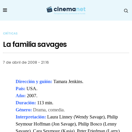
CRÍTICAS
La familia savages
7 de abril de 2008 - 21:16
Dirección y guión:
Tamara Jenkins.
País:
USA.
Año:
2007.
Duración:
113 min.
Género:
Drama, comedia.
Interpretación:
Laura Linney (Wendy Savage), Philip
Seymour Hoffman (Jon Savage), Philip Bosco (Lenny
Savage), Cara Seymour (Kasia), Peter Friedman (Larry),