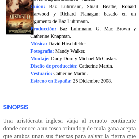
Guión:
Baz Luhrmann, Stuart Beattie, Ronald
Harwood y Richard Flanagan; basado en un
argumento de Baz Luhrmann.
Producción:
Baz Luhrmann, G. Mac Brown y
Catherine Knapman.
Música:
David Hirschfelder.
Fotografía:
Mandy Walker.
Montaje:
Dody Dorn y Michael McCusker.
Diseño de producción:
Catherine Martin.
Vestuario:
Catherine Martin.
Estreno en España:
25 Diciembre 2008.
SINOPSIS
Una aristócrata inglesa viaja al remoto continente
donde conoce a un tosco oriundo y de mala gana acepta
que ambos unan sus fuerzas para salvar la tierra que