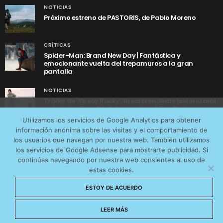
NOTICIAS
Próximo estreno de PASTORIS, de Pablo Moreno
CRÍTICAS
Spider-Man: Brand New Day | Fantástica y
emocionante vuelta del trepamuros a la gran
pantalla
NOTICIAS
Tráiler de ‘Yo soy Rocky’, la sorprendente historia real
detrás de cómo Stallone se convirtió en Rocky
Utilizamos cookies anónimas de terceros para analizar el
Utilizamos los servicios de Google Analytics para obtener
tráfico web que recibimos y conocer los servicios que
información anónima sobre las visitas y el comportamiento de
más os interesan. Puede cambiar las preferencias y
los usuarios que navegan por nuestra web. También utilizamos
obtener más información sobre las cookies que
los servicios de Google Adsense para mostrarte publicidad. Si
continúas navegando por nuestra web consientes al uso de
utilizamos en nuestra
Política de cookies
estas cookies.
AVISO LEGAL
CONTACTO
POLÍTICA DE COOKIES
Aceptar cookies
ESTOY DE ACUERDO
POLÍTICA DE PRIVACIDAD
© 2026 CinemaNet. Designed by
Prestigia
.
No permitir cookies
LEER MÁS