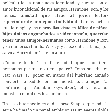
película) le da una nueva identidad, y cuenta con el
amor incondicional de sus amigos, Hermione, Ron, y los
demás,
amistad que atrae al joven lector-
espectador de una época individualista
más incluso
que la magia y las maravillas visuales.
Miles de niños,
hijos únicos enganchados a videoconsola, querrían
tener unos amigos-hermanos
como Hermione y Ron,
y su numerosa familia Wesley, y la excéntrica Luna, que
salva a Harry de más de un apuro.
¿Cómo entenderá la fraternidad quien no tiene
hermanos porque no tiene padre? Como sucedía en
Star Wars, el poder en manos del huérfano dañado
convierte a Riddle en un monstruo… aunque (al
contrario que Annakin Skywalker), él ya era un
monstruo moral desde su infancia.
Un caso intermedio es el del torvo Snapes, que toda la
serie ha jugado un papel ambiguo: ¿es un agente doble