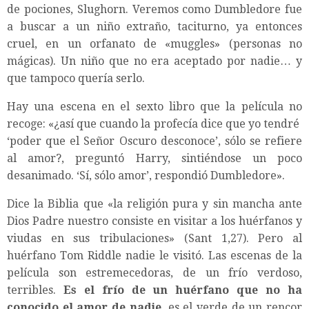
de pociones, Slughorn. Veremos como Dumbledore fue
a buscar a un niño extraño, taciturno, ya entonces
cruel, en un orfanato de «muggles» (personas no
mágicas). Un niño que no era aceptado por nadie… y
que tampoco quería serlo.
Hay una escena en el sexto libro que la película no
recoge: «¿así que cuando la profecía dice que yo tendré
‘poder que el Señor Oscuro desconoce’, sólo se refiere
al amor?, preguntó Harry, sintiéndose un poco
desanimado. ‘Sí, sólo amor’, respondió Dumbledore».
Dice la Biblia que «la religión pura y sin mancha ante
Dios Padre nuestro consiste en visitar a los huérfanos y
viudas en sus tribulaciones» (Sant 1,27). Pero al
huérfano Tom Riddle nadie le visitó. Las escenas de la
película son estremecedoras, de un frío verdoso,
terribles.
Es el frío de un huérfano que no ha
conocido el amor de nadie
, es el verde de un rencor