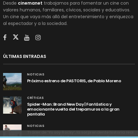
Desde
cinemanet
trabajamos para fomentar un cine con
valores humanos, familiares, cívicos, sociales y educativos.
Un cine que vaya más allá del entretenimiento y enriquezca
al espectador y a la sociedad.
ÚLTIMAS ENTRADAS
NOTICIAS
Próximo estreno de PASTORIS, de Pablo Moreno
CRÍTICAS
Spider-Man: Brand New Day | Fantástica y
emocionante vuelta del trepamuros a la gran
pantalla
NOTICIAS
Tráiler de ‘Yo soy Rocky’, la sorprendente historia real
detrás de cómo Stallone se convirtió en Rocky