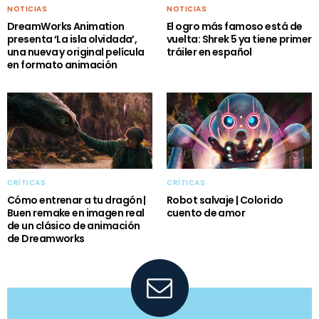
NOTICIAS
NOTICIAS
DreamWorks Animation
El ogro más famoso está de
presenta ‘La isla olvidada’,
vuelta: Shrek 5 ya tiene primer
una nueva y original película
tráiler en español
en formato animación
CRÍTICAS
CRÍTICAS
Cómo entrenar a tu dragón |
Robot salvaje | Colorido
Buen remake en imagen real
cuento de amor
de un clásico de animación
de Dreamworks