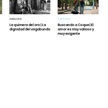
6
ANÁLISIS
CRÍTICAS
La quimera del oro | La
Buscando a Coque | El
dignidad del vagabundo
amor es muy valioso y
muy exigente