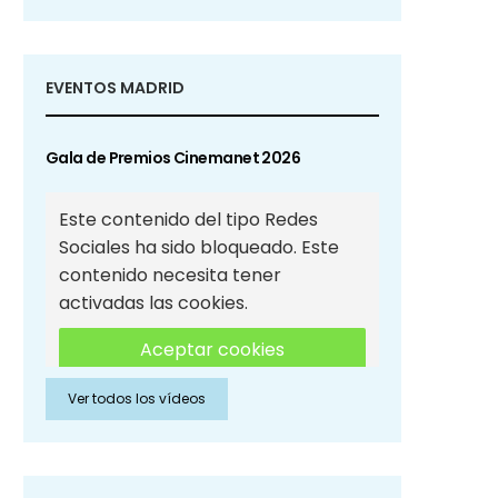
EVENTOS MADRID
Gala de Premios Cinemanet 2026
Este contenido del tipo Redes
Sociales ha sido bloqueado. Este
contenido necesita tener
activadas las cookies.
Aceptar cookies
Ver todos los vídeos
Aceptar cookies de Redes
Sociales