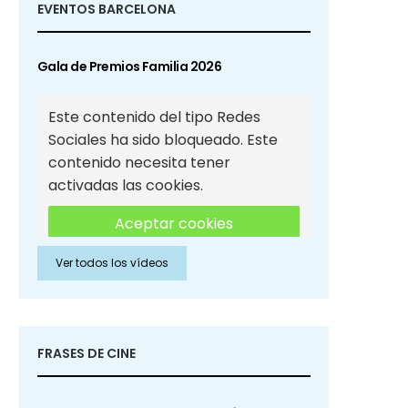
EVENTOS BARCELONA
Gala de Premios Familia 2026
Este contenido del tipo Redes
Sociales ha sido bloqueado. Este
contenido necesita tener
activadas las cookies.
Aceptar cookies
Ver todos los vídeos
Aceptar cookies de Redes
Sociales
FRASES DE CINE