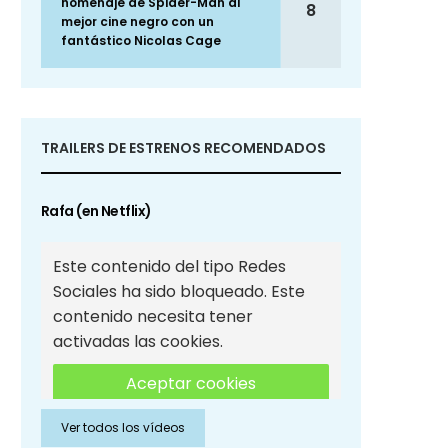
homenaje de Spider-Man al
8
mejor cine negro con un
fantástico Nicolas Cage
TRAILERS DE ESTRENOS RECOMENDADOS
Rafa (en Netflix)
Este contenido del tipo Redes
Sociales ha sido bloqueado. Este
contenido necesita tener
activadas las cookies.
Aceptar cookies
Ver todos los vídeos
Aceptar cookies de Redes
Sociales