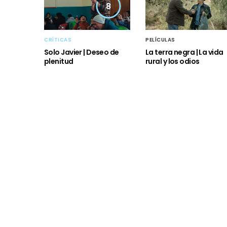
8
CRÍTICAS
PELÍCULAS
Solo Javier | Deseo de
La terra negra | La vida
plenitud
rural y los odios