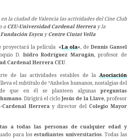
en la ciudad de Valencia las actividades del Cine Club
o a
CEU-Universidad Cardenal Herrera
y la
a
Fundación Esycu
y
Centre Ciutat Vella
se proyectará la película
«
La ola
«
, de
Dennis Gansel
oloquio D.
Isidro Rodríguez Marugán
, profesor de
dad Cardenal Herrera CEU
.
rte de las actividades estables de la
Asociación
lleva el subtítulo de “Anhelos humanos, nostalgias del
ende que en él se planteen algunas
preguntas
r humano
. Dirigirá el ciclo
Jesús de la Llave
, profesor
-Cardenal Herrera
y director del
Colegio Mayor
rtas a todas las personas de cualquier edad y
uado para los
estudiantes universitarios
. Todas las