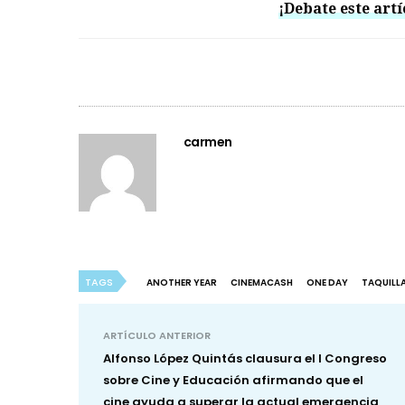
¡Debate este artí
carmen
TAGS
ANOTHER YEAR
CINEMACASH
ONE DAY
TAQUILL
ARTÍCULO ANTERIOR
Alfonso López Quintás clausura el I Congreso
sobre Cine y Educación afirmando que el
cine ayuda a superar la actual emergencia