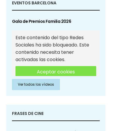
EVENTOS BARCELONA
Gala de Premios Familia 2026
Este contenido del tipo Redes
Sociales ha sido bloqueado. Este
contenido necesita tener
activadas las cookies.
Aceptar cookies
Ver todos los vídeos
Aceptar cookies de Redes
Sociales
FRASES DE CINE