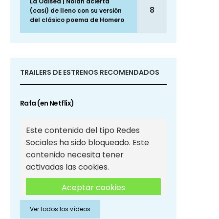
La Odisea | Nolan acierta
8
(casi) de lleno con su versión
del clásico poema de Homero
TRAILERS DE ESTRENOS RECOMENDADOS
Rafa (en Netflix)
Este contenido del tipo Redes
Sociales ha sido bloqueado. Este
contenido necesita tener
activadas las cookies.
Aceptar cookies
Ver todos los vídeos
Aceptar cookies de Redes
Sociales