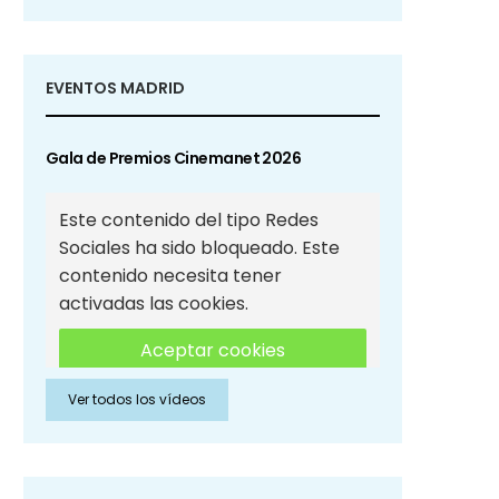
EVENTOS MADRID
Gala de Premios Cinemanet 2026
Este contenido del tipo Redes
Sociales ha sido bloqueado. Este
contenido necesita tener
activadas las cookies.
Aceptar cookies
Ver todos los vídeos
Aceptar cookies de Redes
Sociales