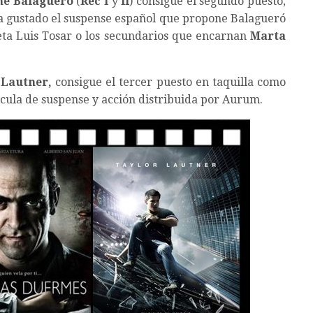
me Balagueró
(
Rec I
y
II
) consigue el segundo puesto,
 Ha gustado el suspense español que propone Balagueró
eta Luis Tosar o los secundarios que encarnan
Marta
 Lautner,
consigue el tercer puesto en taquilla como
lícula de suspense y acción distribuida por Aurum.