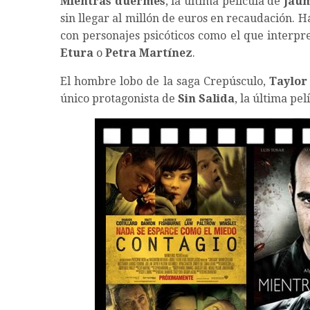
Mientras duermes
, la última película de
Jau
sin llegar al millón de euros en recaudación.
con personajes psicóticos como el que interpr
Etura
o
Petra Martínez
.
El hombre lobo de la saga Crepúsculo,
Taylor
único protagonista de
Sin Salida
, la última pe