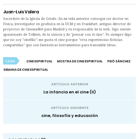
Juan-Luis Valera
Sacerdote de la Iglesia de Getafe. En mi vida anterior conseguí ser doctor en
Física, investigador en geofísica en la UCM y en Frankfurt, antiguo director de
proyectos de CinemaNet para Madrid y ex responsable de la web. Sigo siendo
apasionado de Tolkien, de la ciencia y de "pensar con el cine". Yo siempre digo
que no soy "cinéfilo": me gusta el cine porque "crea experiencias ficticias
compartidas" que son fantásticas herramientas para transmitir ideas.
TAGS
CINE ESPIRITUAL
MOSTRA DE CINE ESPIRITUAL
PEIÓ SÁNCHEZ
SEMANA DE CINE ESPIRITUAL
ARTÍCULO ANTERIOR
La infancia en el cine (II)
ARTÍCULO SIGUIENTE
cine, filosofía y educación