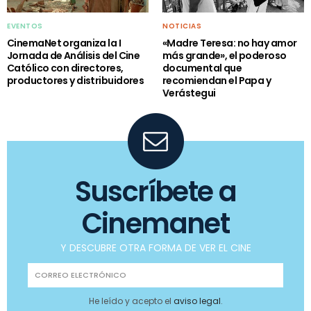
EVENTOS
NOTICIAS
CinemaNet organiza la I
«Madre Teresa: no hay amor
Jornada de Análisis del Cine
más grande», el poderoso
Católico con directores,
documental que
productores y distribuidores
recomiendan el Papa y
Verástegui
Suscríbete a
Cinemanet
Y DESCUBRE OTRA FORMA DE VER EL CINE
He leído y acepto el
aviso legal
.