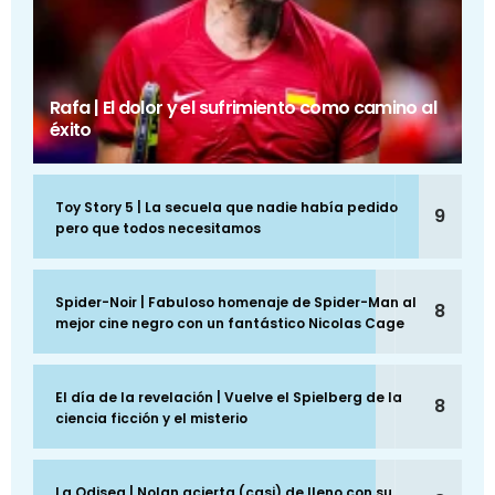
Rafa | El dolor y el sufrimiento como camino al
éxito
Toy Story 5 | La secuela que nadie había pedido
9
pero que todos necesitamos
Spider-Noir | Fabuloso homenaje de Spider-Man al
8
mejor cine negro con un fantástico Nicolas Cage
El día de la revelación | Vuelve el Spielberg de la
8
ciencia ficción y el misterio
La Odisea | Nolan acierta (casi) de lleno con su