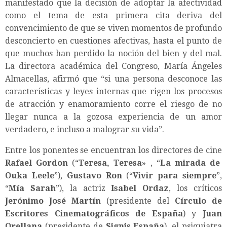
manifestado que la decisión de adoptar la afectividad
como el tema de esta primera cita deriva del
convencimiento de que se viven momentos de profundo
desconcierto en cuestiones afectivas, hasta el punto de
que muchos han perdido la noción del bien y del mal.
La directora académica del Congreso, María Ángeles
Almacellas, afirmó que “si una persona desconoce las
características y leyes internas que rigen los procesos
de atracción y enamoramiento corre el riesgo de no
llegar nunca a la gozosa experiencia de un amor
verdadero, e incluso a malograr su vida”.
Entre los ponentes se encuentran los directores de cine
Rafael Gordon
(“
Teresa, Teresa
» , “
La mirada de
Ouka Leele
”),
Gustavo Ron
(“
Vivir para siempre
”,
“
Mía Sarah
”), la actriz
Isabel Ordaz
, los críticos
Jerónimo José Martín
(presidente del
Círculo de
Escritores Cinematográficos de España
) y
Juan
Orellana
(presidente de
Signis España
), el psiquiatra