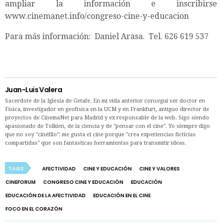
ampliar la información e inscribirse
www.cinemanet.info/congreso-cine-y-educacion
Para más información: Daniel Arasa. Tel. 626 619 537
Juan-Luis Valera
Sacerdote de la Iglesia de Getafe. En mi vida anterior conseguí ser doctor en
Física, investigador en geofísica en la UCM y en Frankfurt, antiguo director de
proyectos de CinemaNet para Madrid y ex responsable de la web. Sigo siendo
apasionado de Tolkien, de la ciencia y de "pensar con el cine". Yo siempre digo
que no soy "cinéfilo": me gusta el cine porque "crea experiencias ficticias
compartidas" que son fantásticas herramientas para transmitir ideas.
TAGS
AFECTIVIDAD
CINE Y EDUCACIÓN
CINE Y VALORES
CINEFORUM
CONGRESO CINE Y EDUCACIÓN
EDUCACIÓN
EDUCACIÓN DE LA AFECTIVIDAD
EDUCACIÓN EN EL CINE
FOCO EN EL CORAZÓN