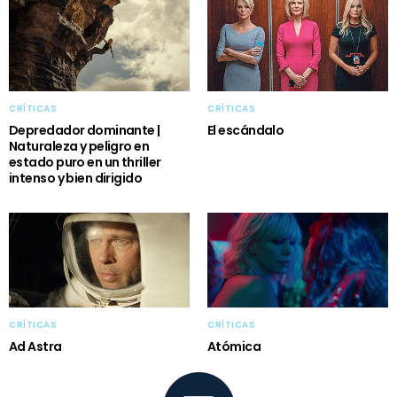
CRÍTICAS
CRÍTICAS
Depredador dominante |
El escándalo
Naturaleza y peligro en
estado puro en un thriller
intenso y bien dirigido
CRÍTICAS
CRÍTICAS
Ad Astra
Atómica