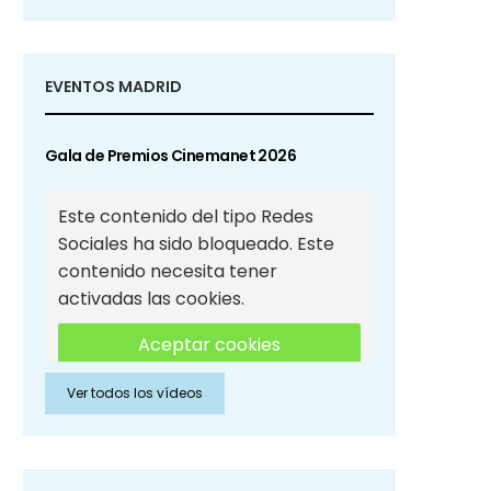
EVENTOS MADRID
Gala de Premios Cinemanet 2026
Este contenido del tipo Redes
Sociales ha sido bloqueado. Este
contenido necesita tener
activadas las cookies.
Aceptar cookies
Ver todos los vídeos
Aceptar cookies de Redes
Sociales