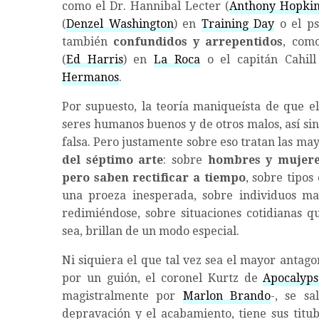
como el Dr. Hannibal Lecter (
Anthony Hopkin
(
Denzel Washington
) en
Training Day
o el ps
también
confundidos y
arrepentidos
, com
(
Ed Harris
) en
La Roca
o el capitán Cahill
Hermanos
.
Por supuesto, la teoría maniqueísta de que e
seres humanos buenos y de otros malos, así si
falsa. Pero justamente sobre eso tratan las ma
del séptimo arte
: sobre
hombres y mujer
pero saben rectificar a tiempo
, sobre tipos
una proeza inesperada, sobre individuos m
redimiéndose, sobre situaciones cotidianas q
sea, brillan de un modo especial.
Ni siquiera el que tal vez sea el mayor antag
por un guión, el coronel Kurtz de
Apocalyp
magistralmente por
Marlon Brando
-, se sa
depravación y el acabamiento, tiene sus titu