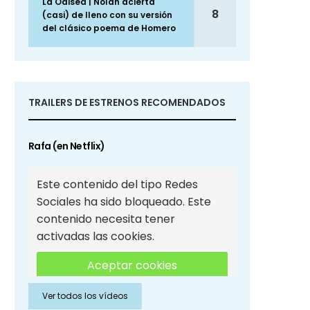
La Odisea | Nolan acierta
8
(casi) de lleno con su versión
del clásico poema de Homero
TRAILERS DE ESTRENOS RECOMENDADOS
Rafa (en Netflix)
Este contenido del tipo Redes
Sociales ha sido bloqueado. Este
contenido necesita tener
activadas las cookies.
Aceptar cookies
Ver todos los vídeos
Aceptar cookies de Redes
Sociales