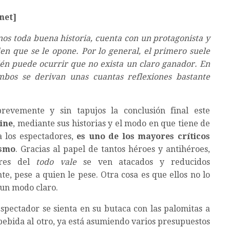
net]
nos toda buena historia, cuenta con un protagonista y
ien que se le opone. Por lo general, el primero suele
n puede ocurrir que no exista un claro ganador. En
mbos se derivan unas cuantas reflexiones bastante
revemente y sin tapujos la conclusión final este
cine
, mediante sus historias y el modo en que tiene de
a los espectadores,
es uno de los mayores críticos
ismo
. Gracias al papel de tantos héroes y antihéroes,
ores del
todo vale
se ven atacados y reducidos
e, pese a quien le pese. Otra cosa es que ellos no lo
un modo claro.
pectador se sienta en su butaca con las palomitas a
 bebida al otro, ya está asumiendo varios presupuestos