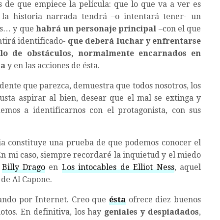
s de que empiece la película: que lo que va a ver es
e la historia narrada tendrá –o intentará tener- un
rés… y que
habrá un personaje principal
–con el que
ntirá identificado-
que deberá luchar y enfrentarse
lo de obstáculos, normalmente encarnados en
na
y en las acciones de ésta.
vidente que parezca, demuestra que todos nosotros, los
usta aspirar al bien, desear que el mal se extinga y
demos a identificarnos con el protagonista, con sus
cia constituye una prueba de que podemos conocer el
n mi caso, siempre recordaré la inquietud y el miedo
e
Billy Drago
en
Los intocables de Elliot Ness
, aquel
o de Al Capone.
ulando por Internet. Creo que
ésta
ofrece diez buenos
tos. En definitiva, los hay
geniales y despiadados
,