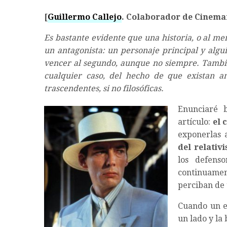
[
Guillermo Callejo
. Colaborador de Cinema
Es bastante evidente que una historia, o al me
un antagonista: un personaje principal y algu
vencer al segundo, aunque no siempre. Tambié
cualquier caso, del hecho de que existan a
trascendentes, si no filosóficas.
Enunciaré b
artículo:
el 
exponerlas 
del relativ
los defens
continuament
perciban de 
Cuando un es
un lado y la