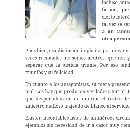
incluso ante
ficción, qu
cierto inte
tal vez se se
a un cúmu
otra perso
Pues bien, esa distinción implícita, por muy e
seres racionales, no somos neutros; que nos g
esperar que la justicia triunfe. Por eso ten
triunfos y su felicidad.
En cuanto a los antagonistas, su mera presen
mal. Los hay que producen verdadero terror. E
que despertaban en mi interior el rostro d
siniestro mafioso trajeado de blanco al servici
Existen incontables listas de antihéroes circ
ejemplos sin necesidad de ir a casos muy remo