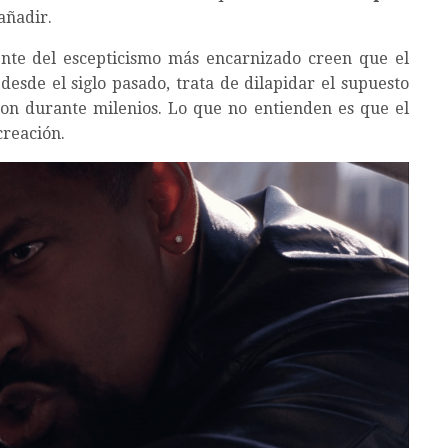
añadir.
nte del escepticismo más encarnizado creen que el
 desde el siglo pasado, trata de dilapidar el supuesto
on durante milenios. Lo que no entienden es que el
creación.