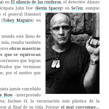
s
) en
El silencio de los corderos
, el detective Alonzo
icópata John Doe (
Kevin Spacey
) en
Se7en
; aunque
o el general Hummel
 (
Tobey Maguire
) en
l mundo está lleno de
n más, resulta también
yores
obras maestras
es que se
equivocan
 corrientes que logran
alvados que terminan
ue, por el motivo que
onista jamás concebido
se Now
–interpretado
lva. Incluso él, la encarnación más plástica de la
beos al final de su vida. Porque
el mal corrompe…