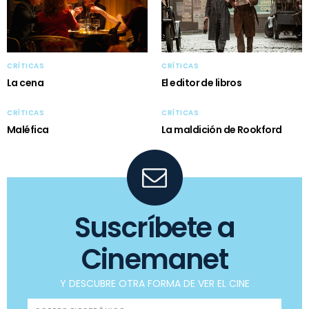
CRÍTICAS
CRÍTICAS
La cena
El editor de libros
CRÍTICAS
CRÍTICAS
Maléfica
La maldición de Rookford
Suscríbete a
Cinemanet
Y DESCUBRE OTRA FORMA DE VER EL CINE