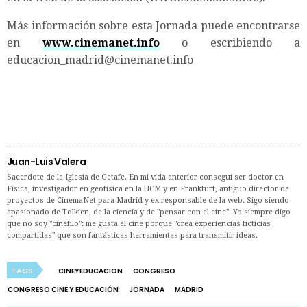
Más información sobre esta Jornada puede encontrarse
en
www.cinemanet.info
o escribiendo a
educacion_madrid@cinemanet.info
Juan-Luis Valera
Sacerdote de la Iglesia de Getafe. En mi vida anterior conseguí ser doctor en
Física, investigador en geofísica en la UCM y en Frankfurt, antiguo director de
proyectos de CinemaNet para Madrid y ex responsable de la web. Sigo siendo
apasionado de Tolkien, de la ciencia y de "pensar con el cine". Yo siempre digo
que no soy "cinéfilo": me gusta el cine porque "crea experiencias ficticias
compartidas" que son fantásticas herramientas para transmitir ideas.
TAGS
CINEYEDUCACION
CONGRESO
CONGRESO CINE Y EDUCACIÓN
JORNADA
MADRID