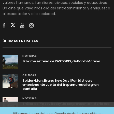
valores humanos, familiares, cívicos, sociales y educativos.
Un cine que vaya más allá del entretenimiento y enriquezca
al espectador y a la sociedad.
ÚLTIMAS ENTRADAS
NOTICIAS
Próximo estreno de PASTORIS, de Pablo Moreno
CRÍTICAS
Spider-Man: Brand New Day | Fantástica y
emocionante vuelta del trepamuros a la gran
pantalla
NOTICIAS
Tráiler de ‘Yo soy Rocky’, la sorprendente historia real
detrás de cómo Stallone se convirtió en Rocky
Utilizamos cookies anónimas de terceros para analizar el
Utilizamos los servicios de Google Analytics para obtener